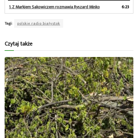
dźwiękowych
1.
Z Markiem Sakowiczem rozmawia Ryszard Minko
6:23
Tagi:
polskie radio białystok
Czytaj także