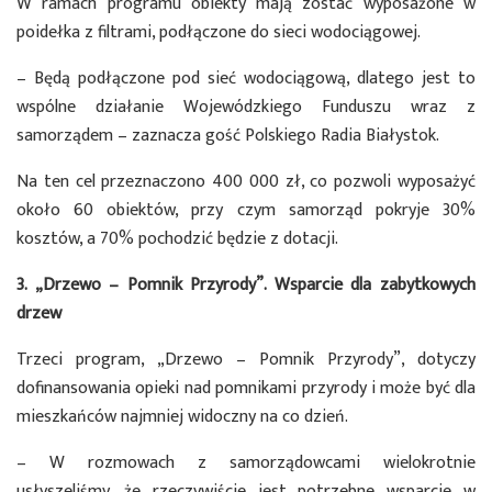
W ramach programu obiekty mają zostać wyposażone w
poidełka z filtrami, podłączone do sieci wodociągowej.
– Będą podłączone pod sieć wodociągową, dlatego jest to
wspólne działanie Wojewódzkiego Funduszu wraz z
samorządem – zaznacza gość Polskiego Radia Białystok.
Na ten cel przeznaczono 400 000 zł, co pozwoli wyposażyć
około 60 obiektów, przy czym samorząd pokryje 30%
kosztów, a 70% pochodzić będzie z dotacji.
3. „Drzewo – Pomnik Przyrody”. Wsparcie dla zabytkowych
drzew
Trzeci program, „Drzewo – Pomnik Przyrody”, dotyczy
dofinansowania opieki nad pomnikami przyrody i może być dla
mieszkańców najmniej widoczny na co dzień.
– W rozmowach z samorządowcami wielokrotnie
usłyszeliśmy, że rzeczywiście jest potrzebne wsparcie w