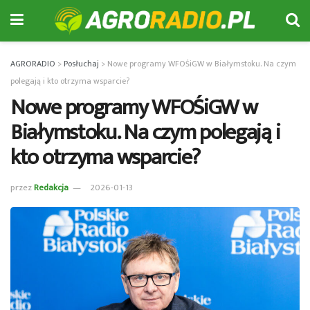
AGRORADIO
>
Posłuchaj
>
Nowe programy WFOŚiGW w Białymstoku. Na czym
polegają i kto otrzyma wsparcie?
Nowe programy WFOŚiGW w
Białymstoku. Na czym polegają i
kto otrzyma wsparcie?
przez
Redakcja
2026-01-13