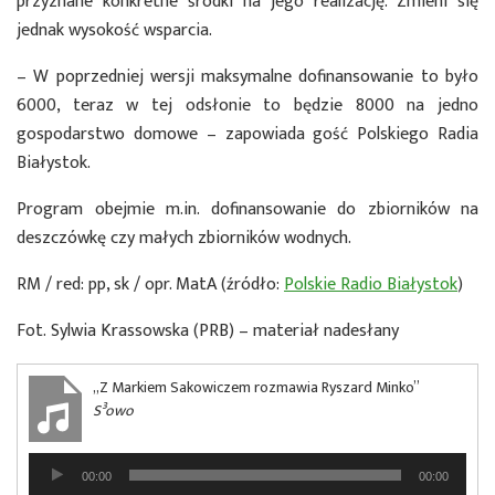
przyznane konkretne środki na jego realizację. Zmieni się
jednak wysokość wsparcia.
– W poprzedniej wersji maksymalne dofinansowanie to było
6000, teraz w tej odsłonie to będzie 8000 na jedno
gospodarstwo domowe – zapowiada gość Polskiego Radia
Białystok.
Program obejmie m.in. dofinansowanie do zbiorników na
deszczówkę czy małych zbiorników wodnych.
RM / red: pp, sk / opr. MatA (źródło:
Polskie Radio Białystok
)
Fot. Sylwia Krassowska (PRB) – materiał nadesłany
„Z Markiem Sakowiczem rozmawia Ryszard Minko”
S³owo
Odtwarzacz
00:00
00:00
plików