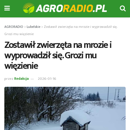
AGRORADIO
>
Lubelskie
>
Zostawił zwierzęta na mrozie i wyprowadził się.
Grozi mu więzienie
Zostawił zwierzęta na mrozie i
wyprowadził się. Grozi mu
więzienie
przez
Redakcja
2026-01-16