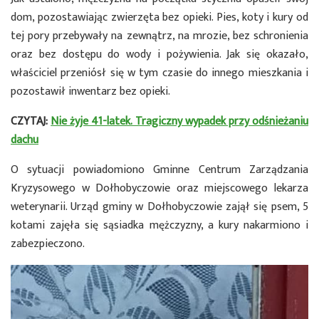
dom, pozostawiając zwierzęta bez opieki. Pies, koty i kury od
tej pory przebywały na zewnątrz, na mrozie, bez schronienia
oraz bez dostępu do wody i pożywienia. Jak się okazało,
właściciel przeniósł się w tym czasie do innego mieszkania i
pozostawił inwentarz bez opieki.
CZYTAJ:
Nie żyje 41-latek. Tragiczny wypadek przy odśnieżaniu
dachu
O sytuacji powiadomiono Gminne Centrum Zarządzania
Kryzysowego w Dołhobyczowie oraz miejscowego lekarza
weterynarii. Urząd gminy w Dołhobyczowie zajął się psem, 5
kotami zajęła się sąsiadka mężczyzny, a kury nakarmiono i
zabezpieczono.