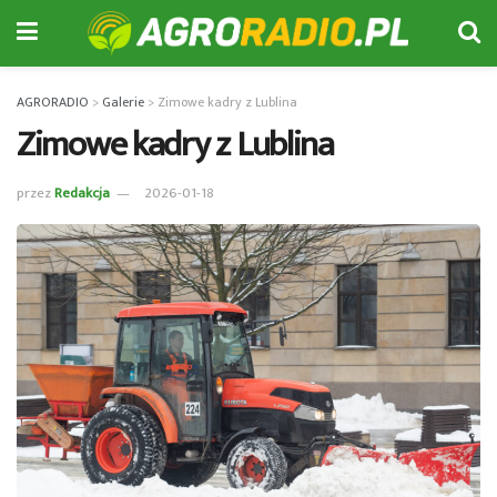
AGRORADIO
>
Galerie
>
Zimowe kadry z Lublina
Zimowe kadry z Lublina
przez
Redakcja
2026-01-18