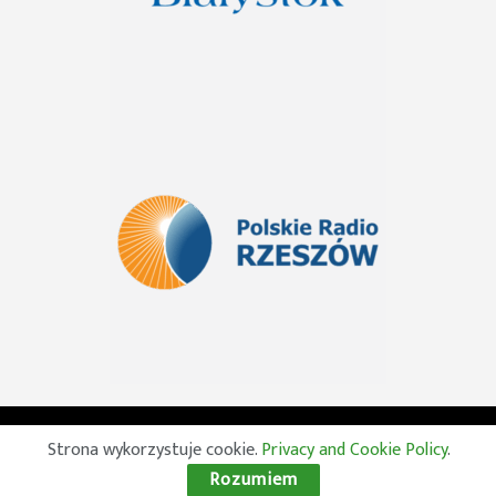
© 2026 Wszelkie prawa zastrzeżone. Radio Lublin S.A. w
Strona wykorzystuje cookie.
Privacy and Cookie Policy
.
likwidacji
Rozumiem