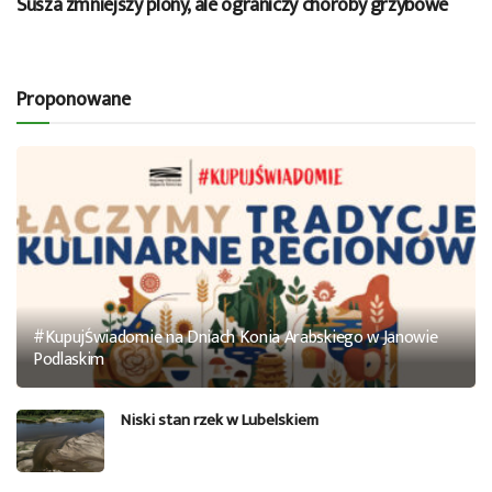
Susza zmniejszy plony, ale ograniczy choroby grzybowe
Proponowane
#KupujŚwiadomie na Dniach Konia Arabskiego w Janowie
Podlaskim
Niski stan rzek w Lubelskiem