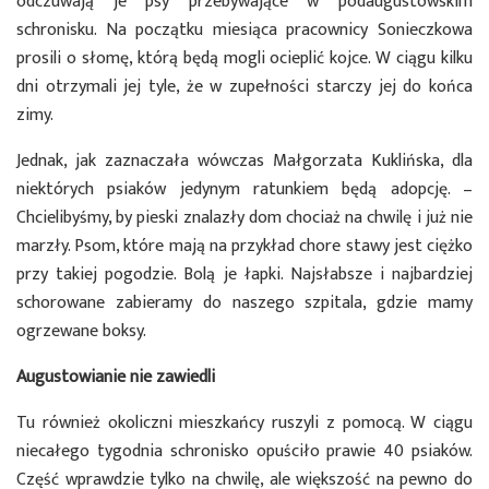
odczuwają je psy przebywające w podaugustowskim
schronisku. Na początku miesiąca pracownicy Sonieczkowa
prosili o słomę, którą będą mogli ocieplić kojce. W ciągu kilku
dni otrzymali jej tyle, że w zupełności starczy jej do końca
zimy.
Jednak, jak zaznaczała wówczas Małgorzata Kuklińska, dla
niektórych psiaków jedynym ratunkiem będą adopcję. –
Chcielibyśmy, by pieski znalazły dom chociaż na chwilę i już nie
marzły. Psom, które mają na przykład chore stawy jest ciężko
przy takiej pogodzie. Bolą je łapki. Najsłabsze i najbardziej
schorowane zabieramy do naszego szpitala, gdzie mamy
ogrzewane boksy.
Augustowianie nie zawiedli
Tu również okoliczni mieszkańcy ruszyli z pomocą. W ciągu
niecałego tygodnia schronisko opuściło prawie 40 psiaków.
Część wprawdzie tylko na chwilę, ale większość na pewno do