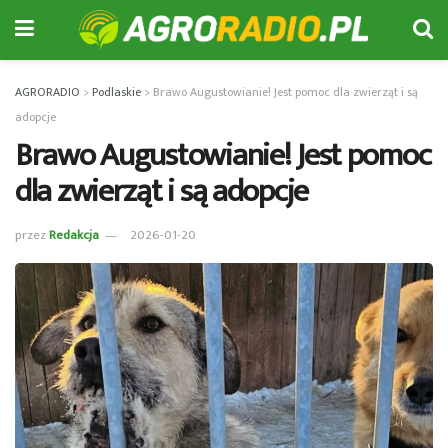
AGRORADIO
>
Podlaskie
>
Brawo Augustowianie! Jest pomoc dla zwierząt i są
adopcje
Brawo Augustowianie! Jest pomoc
dla zwierząt i są adopcje
przez
Redakcja
2026-01-20