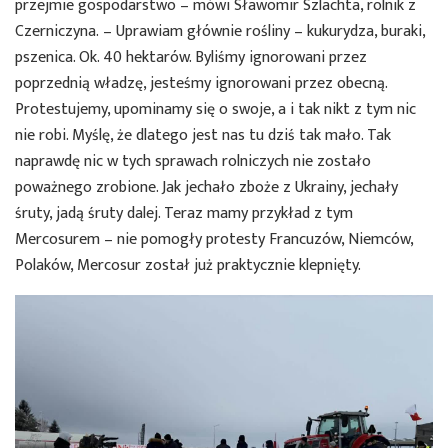
przejmie gospodarstwo – mówi Sławomir Szlachta, rolnik z
Czerniczyna. – Uprawiam głównie rośliny – kukurydza, buraki,
pszenica. Ok. 40 hektarów. Byliśmy ignorowani przez
poprzednią władzę, jesteśmy ignorowani przez obecną.
Protestujemy, upominamy się o swoje, a i tak nikt z tym nic
nie robi. Myślę, że dlatego jest nas tu dziś tak mało. Tak
naprawdę nic w tych sprawach rolniczych nie zostało
poważnego zrobione. Jak jechało zboże z Ukrainy, jechały
śruty, jadą śruty dalej. Teraz mamy przykład z tym
Mercosurem – nie pomogły protesty Francuzów, Niemców,
Polaków, Mercosur został już praktycznie klepnięty.