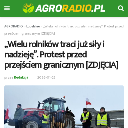
AGRORADIO
>
Lubelskie
>
„Wielu rolników traci już siły i nadzieję”. Protest przed
przejściem granicznym [ZDJĘCIA]
„Wielu rolników traci już siły i
nadzieję”. Protest przed
przejściem granicznym [ZDJĘCIA]
przez
Redakcja
2026-01-23