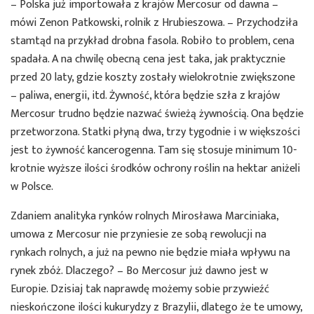
– Polska już importowała z krajów Mercosur od dawna –
mówi Zenon Patkowski, rolnik z Hrubieszowa. – Przychodziła
stamtąd na przykład drobna fasola. Robiło to problem, cena
spadała. A na chwilę obecną cena jest taka, jak praktycznie
przed 20 laty, gdzie koszty zostały wielokrotnie zwiększone
– paliwa, energii, itd. Żywność, która będzie szła z krajów
Mercosur trudno będzie nazwać świeżą żywnością. Ona będzie
przetworzona. Statki płyną dwa, trzy tygodnie i w większości
jest to żywność kancerogenna. Tam się stosuje minimum 10-
krotnie wyższe ilości środków ochrony roślin na hektar aniżeli
w Polsce.
Zdaniem analityka rynków rolnych Mirosława Marciniaka,
umowa z Mercosur nie przyniesie ze sobą rewolucji na
rynkach rolnych, a już na pewno nie będzie miała wpływu na
rynek zbóż. Dlaczego? – Bo Mercosur już dawno jest w
Europie. Dzisiaj tak naprawdę możemy sobie przywieźć
nieskończone ilości kukurydzy z Brazylii, dlatego że te umowy,