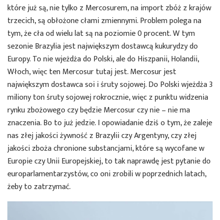
które już są, nie tylko z Mercosurem, na import zbóż z krajów
trzecich, są obłożone cłami zmiennymi. Problem polega na
tym, że cła od wielu lat są na poziomie 0 procent. W tym
sezonie Brazylia jest największym dostawcą kukurydzy do
Europy. To nie wjeżdża do Polski, ale do Hiszpanii, Holandii,
Włoch, więc ten Mercosur tutaj jest. Mercosur jest
największym dostawca soi i śruty sojowej. Do Polski wjeżdża 3
miliony ton śruty sojowej rokrocznie, więc z punktu widzenia
rynku zbożowego czy będzie Mercosur czy nie – nie ma
znaczenia. Bo to już jedzie. I opowiadanie dziś o tym, że zaleje
nas złej jakości żywność z Brazylii czy Argentyny, czy złej
jakości zboża chronione substancjami, które są wycofane w
Europie czy Unii Europejskiej, to tak naprawdę jest pytanie do
europarlamentarzystów, co oni zrobili w poprzednich latach,
żeby to zatrzymać.