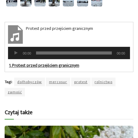
Protest przed przejściem granicznym
Odtwarzacz
00:00
00:00
plików
dźwiękowych
1.
Protest przed przejściem granicznym
Tagi:
dołhobyczów
mercosur
protest
rolnictwo
zamość
Czytaj także