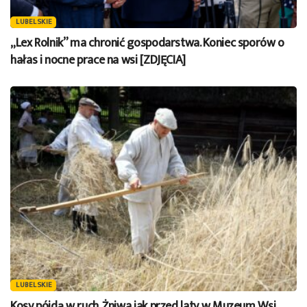
LUBELSKIE
„Lex Rolnik” ma chronić gospodarstwa. Koniec sporów o
hałas i nocne prace na wsi [ZDJĘCIA]
LUBELSKIE
Kosy pójdą w ruch. Żniwa jak przed laty w Muzeum Wsi