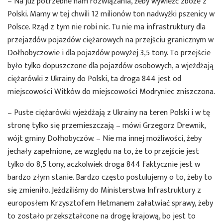
– Na już potrzebne nam rozwiązania, żeby wywieźć zboże z
Polski. Mamy w tej chwili 12 milionów ton nadwyżki pszenicy w
Polsce. Rząd z tym nie robi nic. Tu nie ma infrastruktury dla
przejazdów pojazdów ciężarowych na przejściu granicznym w
Dołhobyczowie i dla pojazdów powyżej 3,5 tony. To przejście
było tylko dopuszczone dla pojazdów osobowych, a wjeżdżają
ciężarówki z Ukrainy do Polski, ta droga 844 jest od
miejscowości Witków do miejscowości Modryniec zniszczona.
– Puste ciężarówki wjeżdżają z Ukrainy na teren Polski i w tę
stronę tylko się przemieszczają – mówi Grzegorz Drewnik,
wójt gminy Dołhobyczów. – Nie ma innej możliwości, żeby
jechały zapełnione, ze względu na to, że to przejście jest
tylko do 8,5 tony, aczkolwiek droga 844 faktycznie jest w
bardzo złym stanie. Bardzo często postulujemy o to, żeby to
się zmieniło. Jeździliśmy do Ministerstwa Infrastruktury z
europosłem Krzysztofem Hetmanem załatwiać sprawy, żeby
to zostało przekształcone na drogę krajową, bo jest to