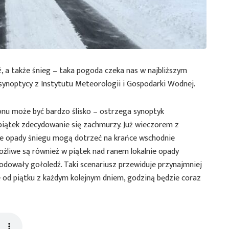
 a także śnieg – taka pogoda czeka nas w najbliższym
 synoptycy z Instytutu Meteorologii i Gospodarki Wodnej.
onu może być bardzo ślisko – ostrzega synoptyk
iątek zdecydowanie się zachmurzy. Już wieczorem z
kie opady śniegu mogą dotrzeć na krańce wschodnie
żliwe są również w piątek nad ranem lokalnie opady
dowały gołoledź. Taki scenariusz przewiduje przynajmniej
e od piątku z każdym kolejnym dniem, godziną będzie coraz