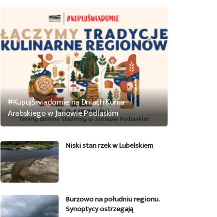
#KupujŚwiadomie na Dniach Konia
Arabskiego w Janowie Podlaskim
Niski stan rzek w Lubelskiem
Burzowo na południu regionu.
Synoptycy ostrzegają