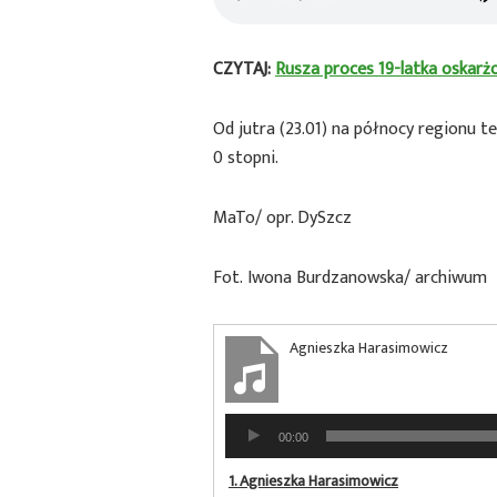
CZYTAJ:
Rusza proces 19-latka oskar
Od jutra (23.01) na północy regionu t
0 stopni.
MaTo/ opr. DySzcz
Fot. Iwona Burdzanowska/ archiwum
Agnieszka Harasimowicz
Odtwarzacz
00:00
plików
dźwiękowych
1.
Agnieszka Harasimowicz