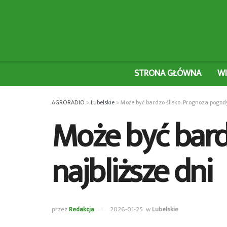
STRONA GŁÓWNA
W
AGRORADIO
>
Lubelskie
>
Może być bardzo ślisko. Prognoza pogody
Może być bard
najbliższe dni
przez
Redakcja
2026-01-25
w
Lubelskie