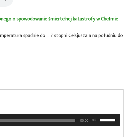
żonego o spowodowanie śmiertelnej katastrofy w Chełmie
emperatura spadnie do – 7 stopni Celsjusza a na południu do
Używaj
00:00
strzałek
do
góry