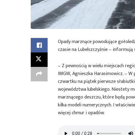
Opady marznące powodujące gołoledź,
czasie na Lubelszczyźnie – informują
– Z pewnością w wielu miejscach regi
IMGW, Agnieszka Harasimowicz. – W p
czwartku na piątek pierwsze słabiut
województwa lubelskiego. Niestety mo
marznącego deszczu, które będą powo
kilka modeli numerycznych. I właściwi
więcej chmur i opadów.