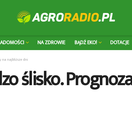
IADOMOŚCI
NA ZDROWIE
BĄDŹ EKO!
DOTACJE
 na najbliższe dni
zo ślisko. Prognoz