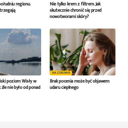
ołudniu regionu.
Nie tylko krem z filtrem. Jak
trzegają
skutecznie chronić się przed
nowotworami skóry?
NA ZDROWIE
ski poziom Wisły w
Brak pocenia może być objawem
 źle nie było od ponad
udaru cieplnego