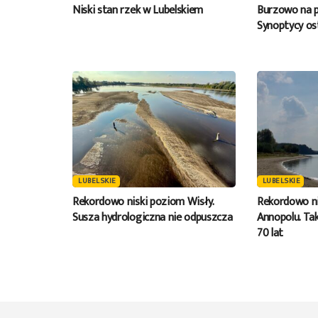
Niski stan rzek w Lubelskiem
Burzowo na p
Synoptycy os
LUBELSKIE
LUBELSKIE
Rekordowo niski poziom Wisły.
Rekordowo ni
Susza hydrologiczna nie odpuszcza
Annopolu. Tak
70 lat