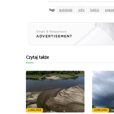
Tagi:
gołoledź
info
lublin
pogo
Czytaj także
LUBELSKIE
LUBELSKIE