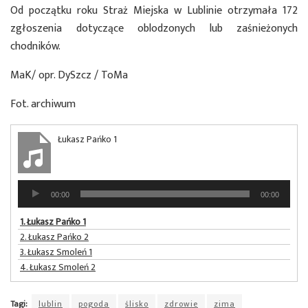
Od początku roku Straż Miejska w Lublinie otrzymała 172
zgłoszenia dotyczące oblodzonych lub zaśnieżonych
chodników.
MaK/ opr. DySzcz / ToMa
Fot. archiwum
Łukasz Pańko 1
Odtwarzacz
00:00
00:00
plików
dźwiękowych
1.
Łukasz Pańko 1
2.
Łukasz Pańko 2
3.
Łukasz Smoleń 1
4.
Łukasz Smoleń 2
Tagi:
lublin
pogoda
ślisko
zdrowie
zima