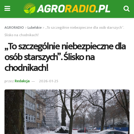
AGRORADIO
>
Lubelskie
>
„To szczególnie niebezpieczne dla osób starszych”.
Ślisko na chodnikach!
„To szczególnie niebezpieczne dla
osób starszych”. Ślisko na
chodnikach!
przez
Redakcja
2026-01-25