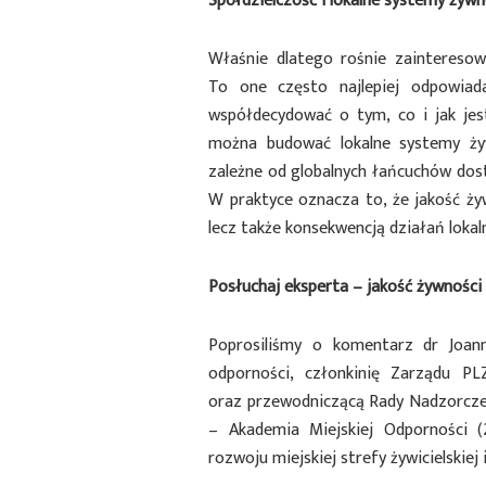
Spółdzielczość i lokalne systemy żyw
Właśnie dlatego rośnie zainteresow
To one często najlepiej odpowiad
współdecydować o tym, co i jak jes
można budować lokalne systemy żyw
zależne od globalnych łańcuchów dos
W praktyce oznacza to, że jakość żyw
lecz także konsekwencją działań lokal
Posłuchaj eksperta – jakość żywności
Poprosiliśmy o komentarz dr Joannę
odporności, członkinię Zarządu PL
oraz przewodniczącą Rady Nadzorcze
– Akademia Miejskiej Odporności (
rozwoju miejskiej strefy żywicielskiej 