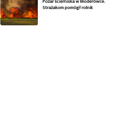
Pożar ścierniska w Moderówce.
Strażakom pomógł rolnik