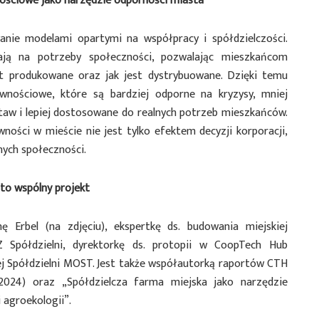
nościowe jako narzędzie odporności miasta
anie modelami opartymi na współpracy i spółdzielczości.
ają na potrzeby społeczności, pozwalając mieszkańcom
t produkowane oraz jak jest dystrybuowane. Dzięki temu
nościowe, które są bardziej odporne na kryzysy, mniej
taw i lepiej dostosowane do realnych potrzeb mieszkańców.
ności w mieście nie jest tylko efektem decyzji korporacji,
nych społeczności.
 to wspólny projekt
 Erbel (na zdjęciu), ekspertkę ds. budowania miejskiej
Z Spółdzielni, dyrektorkę ds. protopii w CoopTech Hub
j Spółdzielni MOST. Jest także współautorką raportów CTH
2024) oraz „Spółdzielcza farma miejska jako narzędzie
i agroekologii”.