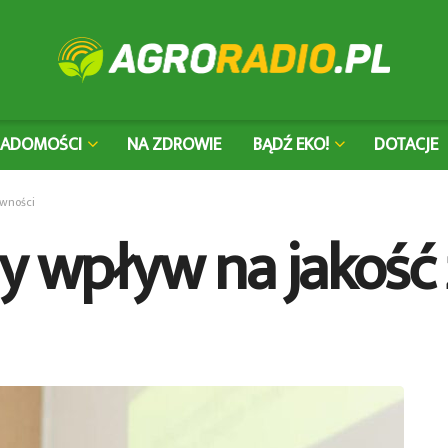
IADOMOŚCI
NA ZDROWIE
BĄDŹ EKO!
DOTACJE
wności
 wpływ na jakość 