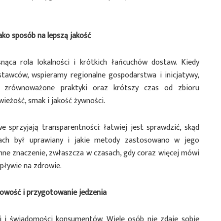
ako sposób na lepszą jakość
ąca rola lokalności i krótkich łańcuchów dostaw. Kiedy
stawców, wspieramy regionalne gospodarstwa i inicjatywy,
j zrównoważone praktyki oraz krótszy czas od zbioru
wieżość, smak i jakość żywności.
 sprzyjają transparentności: łatwiej jest sprawdzić, skąd
kach był uprawiany i jakie metody zastosowano w jego
mne znaczenie, zwłaszcza w czasach, gdy coraz więcej mówi
wpływie na zdrowie.
nowość i przygotowanie jedzenia
 i świadomości konsumentów. Wiele osób nie zdaje sobie