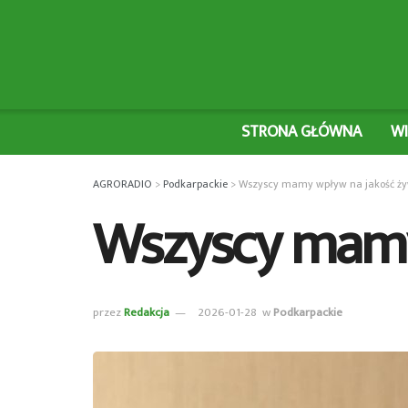
STRONA GŁÓWNA
W
AGRORADIO
>
Podkarpackie
>
Wszyscy mamy wpływ na jakość ży
Wszyscy mamy
przez
Redakcja
2026-01-28
w
Podkarpackie