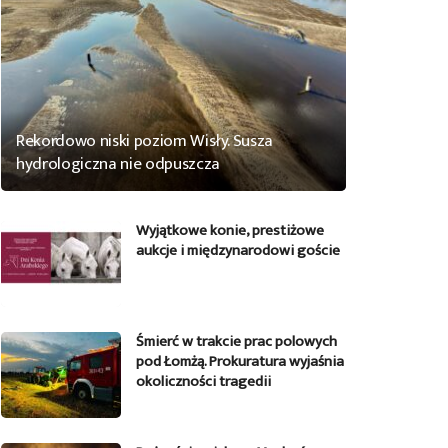
Rekordowo niski poziom Wisły. Susza
hydrologiczna nie odpuszcza
Wyjątkowe konie, prestiżowe
aukcje i międzynarodowi goście
Śmierć w trakcie prac polowych
pod Łomżą. Prokuratura wyjaśnia
okoliczności tragedii