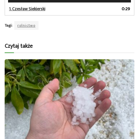
dźwiękowych
1.
Czesław Siekierski
0:29
Tagi:
rolnictwo
Czytaj także