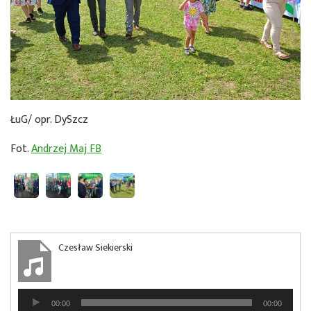
ŁuG/ opr. DySzcz
Fot.
Andrzej Maj FB
Czesław Siekierski
Odtwarzacz
00:00
00:00
plików