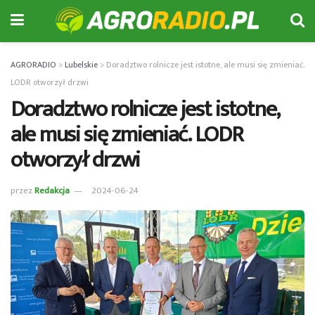
AGRORADIO
>
Lubelskie
>
Doradztwo rolnicze jest istotne, ale musi się zmieniać.
LODR otworzył drzwi
Doradztwo rolnicze jest istotne,
ale musi się zmieniać. LODR
otworzył drzwi
przez
Redakcja
2024-06-24