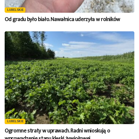
LUBELSKIE
Od gradu było biało. Nawałnica uderzyła w rolników
LUBELSKIE
Ogromne straty w uprawach. Radni wnioskują o
wprowadzenie stanu klęski żywiołowej