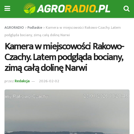
AGRORADIO
>
Podlaskie
>
Kamera w miejscowości Rakowo-Czachy. Latem
podgląda bociany, zimą całą dolinę Narwi
Kamera w miejscowości Rakowo-
Czachy. Latem podgląda bociany,
zimą całą dolinę Narwi
przez
Redakcja
2026-02-02