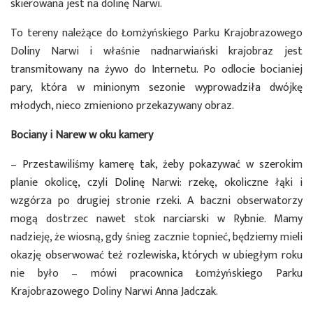
skierowana jest na dolinę Narwi.
To tereny należące do Łomżyńskiego Parku Krajobrazowego
Doliny Narwi i właśnie nadnarwiański krajobraz jest
transmitowany na żywo do Internetu. Po odlocie bocianiej
pary, która w minionym sezonie wyprowadziła dwójkę
młodych, nieco zmieniono przekazywany obraz.
Bociany i Narew w oku kamery
– Przestawiliśmy kamerę tak, żeby pokazywać w szerokim
planie okolicę, czyli Dolinę Narwi: rzekę, okoliczne łąki i
wzgórza po drugiej stronie rzeki. A baczni obserwatorzy
mogą dostrzec nawet stok narciarski w Rybnie. Mamy
nadzieję, że wiosną, gdy śnieg zacznie topnieć, będziemy mieli
okazję obserwować też rozlewiska, których w ubiegłym roku
nie było – mówi pracownica Łomżyńskiego Parku
Krajobrazowego Doliny Narwi Anna Jadczak.