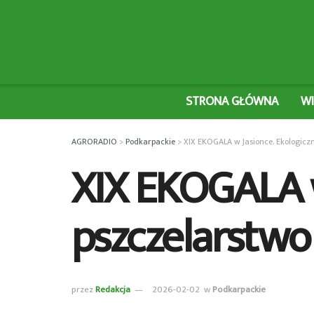
STRONA GŁÓWNA
W
AGRORADIO
>
Podkarpackie
>
XIX EKOGALA w Jasionce. Ekologiczn
XIX EKOGALA w
pszczelarstwo 
przez
Redakcja
2026-02-02
w
Podkarpackie