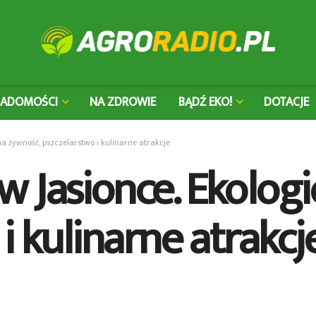
IADOMOŚCI
NA ZDROWIE
BĄDŹ EKO!
DOTACJE
a żywność, pszczelarstwo i kulinarne atrakcje
 Jasionce. Ekologi
i kulinarne atrakcj