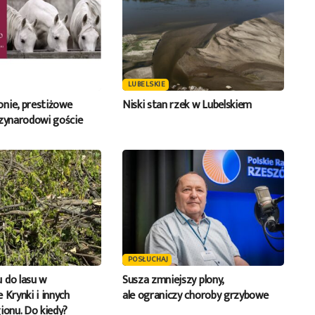
LUBELSKIE
nie, prestiżowe
Niski stan rzek w Lubelskiem
dzynarodowi goście
POSŁUCHAJ
 do lasu w
Susza zmniejszy plony,
 Krynki i innych
ale ograniczy choroby grzybowe
ionu. Do kiedy?