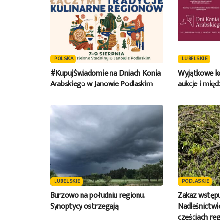
POLSKA
LUBELSKIE
#KupujŚwiadomie na Dniach Konia
Wyjątkowe ko
Arabskiego w Janowie Podlaskim
aukcje i mię
LUBELSKIE
PODLASKIE
Burzowo na południu regionu.
Zakaz wstępu
Synoptycy ostrzegają
Nadleśnictwie
częściach reg