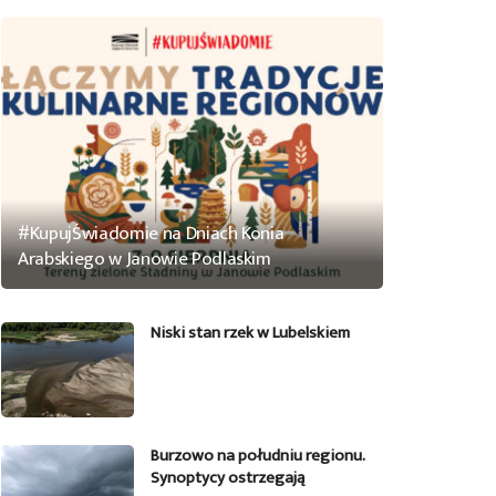
#KupujŚwiadomie na Dniach Konia
Arabskiego w Janowie Podlaskim
Niski stan rzek w Lubelskiem
Burzowo na południu regionu.
Synoptycy ostrzegają