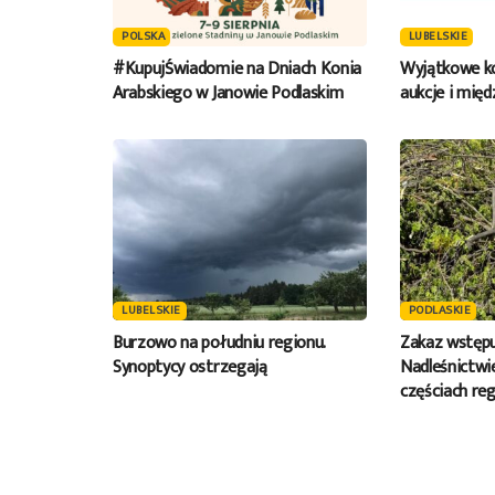
POLSKA
LUBELSKIE
#KupujŚwiadomie na Dniach Konia
Wyjątkowe ko
Arabskiego w Janowie Podlaskim
aukcje i mię
LUBELSKIE
PODLASKIE
Burzowo na południu regionu.
Zakaz wstępu
Synoptycy ostrzegają
Nadleśnictwie
częściach reg