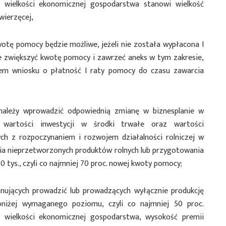
j wielkości ekonomicznej gospodarstwa stanowi wielkość
wierzęcej,
otę pomocy będzie możliwe, jeżeli nie została wypłacona I
je zwiększyć kwotę pomocy i zawrzeć aneks w tym zakresie,
iem wniosku o płatność I raty pomocy do czasu zawarcia
należy wprowadzić odpowiednią zmianę w biznesplanie w
j wartości inwestycji w środki trwałe oraz wartości
ych z rozpoczynaniem i rozwojem działalności rolniczej w
ia nieprzetworzonych produktów rolnych lub przygotowania
10 tys., czyli co najmniej 70 proc. nowej kwoty pomocy;
nujących prowadzić lub prowadzących wyłącznie produkcję
poniżej wymaganego poziomu, czyli co najmniej 50 proc.
j wielkości ekonomicznej gospodarstwa, wysokość premii