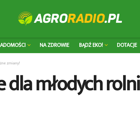
IADOMOŚCI
NA ZDROWIE
BĄDŹ EKO!
DOTACJE
ażne zmiany!
 dla młodych roln