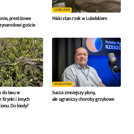
LUBELSKIE
nie, prestiżowe
Niski stan rzek w Lubelskiem
dzynarodowi goście
POSŁUCHAJ
 do lasu w
Susza zmniejszy plony,
 Krynki i innych
ale ograniczy choroby grzybowe
ionu. Do kiedy?