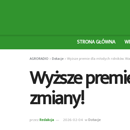
STRONA GŁÓWNA
W
AGRORADIO
>
Dotacje
>
Wyższe premie dla młodych rolników. W
Wyższe premie
zmiany!
przez
Redakcja
2026-02-04
w
Dotacje