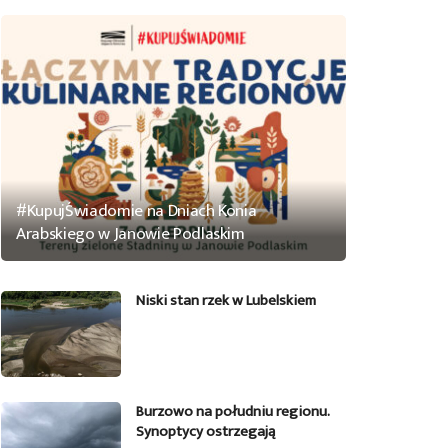
#KupujŚwiadomie na Dniach Konia
Arabskiego w Janowie Podlaskim
Niski stan rzek w Lubelskiem
Burzowo na południu regionu.
Synoptycy ostrzegają