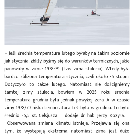
– Jeśli średnia temperatura lutego byłaby na takim poziomie
jak stycznia, zbliżylibyśmy się do warunków termicznych, jakie
panowały w zimie 1978-79 (tzw. zima stulecia). Wtedy była
bardzo zbliżona temperatura stycznia, czyli około -5 stopni.
Dotyczyło to także lutego. Natomiast nie dościgniemy
tamtej zimy stulecia, bowiem w 2025 roku średnia
temperatura grudnia była jednak powyżej zera. A w czasie
zimy 1978/79 niska temperatura też była w grudniu. To było
średnio -5,5 st. Celsjusza – dodaje dr hab. Jerzy Kozyra. –
Obserwowana zmiana klimatu istnieje. Przejawia się ona
tym, że występują ekstrema, natomiast zima jest dużo