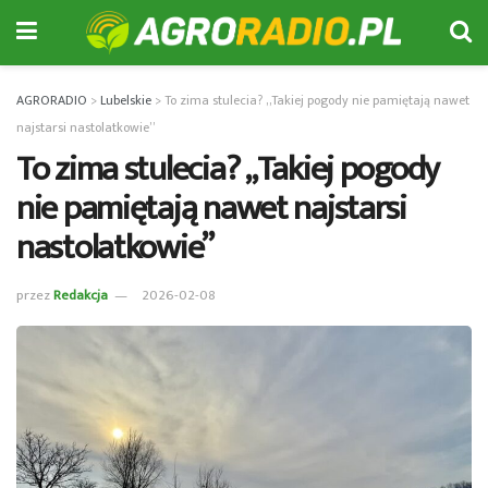
AGRORADIO
>
Lubelskie
>
To zima stulecia? „Takiej pogody nie pamiętają nawet
najstarsi nastolatkowie”
To zima stulecia? „Takiej pogody
nie pamiętają nawet najstarsi
nastolatkowie”
przez
Redakcja
2026-02-08