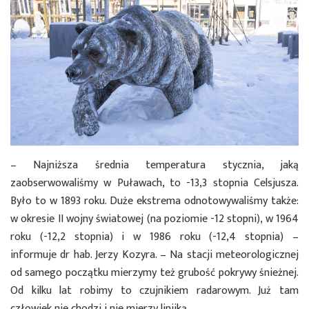
– Najniższa średnia temperatura stycznia, jaką
zaobserwowaliśmy w Puławach, to -13,3 stopnia Celsjusza.
Było to w 1893 roku. Duże ekstrema odnotowywaliśmy także:
w okresie II wojny światowej (na poziomie -12 stopni), w 1964
roku (-12,2 stopnia) i w 1986 roku (-12,4 stopnia) –
informuje dr hab. Jerzy Kozyra. – Na stacji meteorologicznej
od samego początku mierzymy też grubość pokrywy śnieżnej.
Od kilku lat robimy to czujnikiem radarowym. Już tam
człowiek nie chodzi i nie mierzy linijką.