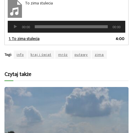
To zima stulecia
Odtwarzacz
00:00
00:00
plików
dźwiękowych
1.
To zima stulecia
4:00
Tagi:
info
kraj i świat
mróz
puławy
zima
Czytaj także