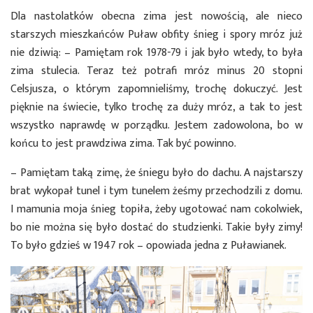
Dla nastolatków obecna zima jest nowością, ale nieco
starszych mieszkańców Puław obfity śnieg i spory mróz już
nie dziwią: – Pamiętam rok 1978-79 i jak było wtedy, to była
zima stulecia. Teraz też potrafi mróz minus 20 stopni
Celsjusza, o którym zapomnieliśmy, trochę dokuczyć. Jest
pięknie na świecie, tylko trochę za duży mróz, a tak to jest
wszystko naprawdę w porządku. Jestem zadowolona, bo w
końcu to jest prawdziwa zima. Tak być powinno.
– Pamiętam taką zimę, że śniegu było do dachu. A najstarszy
brat wykopał tunel i tym tunelem żeśmy przechodzili z domu.
I mamunia moja śnieg topiła, żeby ugotować nam cokolwiek,
bo nie można się było dostać do studzienki. Takie były zimy!
To było gdzieś w 1947 rok – opowiada jedna z Puławianek.