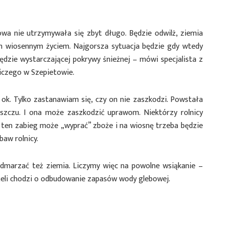
wa nie utrzymywała się zbyt długo. Będzie odwilż, ziemia
im wiosennym życiem. Najgorsza sytuacja będzie gdy wtedy
ędzie wystarczającej pokrywy śnieżnej – mówi specjalista z
iczego w Szepietowie.
ok. Tylko zastanawiam się, czy on nie zaszkodzi. Powstała
eszczu. I ona może zaszkodzić uprawom. Niektórzy rolnicy
to ten zabieg może „wyprać” zboże i na wiosnę trzeba będzie
baw rolnicy.
 odmarzać też ziemia. Liczymy więc na powolne wsiąkanie –
eżeli chodzi o odbudowanie zapasów wody glebowej.