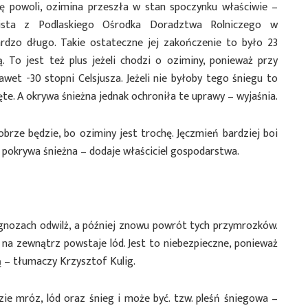
ę powoli, ozimina przeszła w stan spoczynku właściwie –
alista z Podlaskiego Ośrodka Doradztwa Rolniczego w
rdzo długo. Takie ostateczne jej zakończenie to było 23
 To jest też plus jeżeli chodzi o oziminy, ponieważ przy
wet -30 stopni Celsjusza. Jeżeli nie byłoby tego śniegu to
te. A okrywa śnieżna jednak ochroniła te uprawy – wyjaśnia.
rze będzie, bo oziminy jest trochę. Jęczmień bardziej boi
st pokrywa śnieżna – dodaje właściciel gospodarstwa.
ognozach odwilż, a później znowu powrót tych przymrozków.
to na zewnątrz powstaje lód. Jest to niebezpieczne, ponieważ
 – tłumaczy Krzysztof Kulig.
zie mróz, lód oraz śnieg i może być. tzw. pleśń śniegowa –