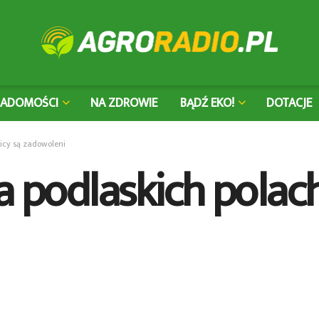
IADOMOŚCI
NA ZDROWIE
BĄDŹ EKO!
DOTACJE
nicy są zadowoleni
a podlaskich polach