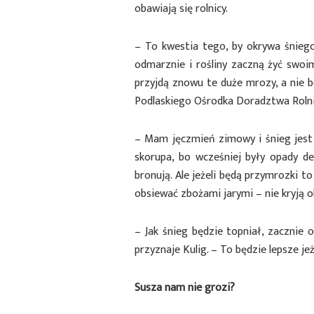
obawiają się rolnicy.
– To kwestia tego, by okrywa śniego
odmarznie i rośliny zaczną żyć swo
przyjdą znowu te duże mrozy, a nie b
Podlaskiego Ośrodka Doradztwa Roln
– Mam jęczmień zimowy i śnieg jest 
skorupa, bo wcześniej były opady d
bronują. Ale jeżeli będą przymrozki 
obsiewać zbożami jarymi – nie kryją o
– Jak śnieg będzie topniał, zacznie
przyznaje Kulig. – To będzie lepsze j
Susza nam nie grozi?