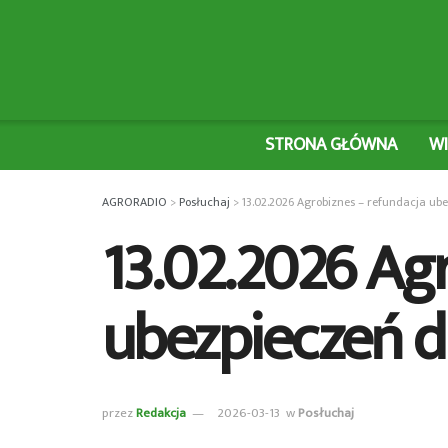
STRONA GŁÓWNA
W
AGRORADIO
>
Posłuchaj
>
13.02.2026 Agrobiznes – refundacja u
13.02.2026 Ag
ubezpieczeń 
przez
Redakcja
2026-03-13
w
Posłuchaj