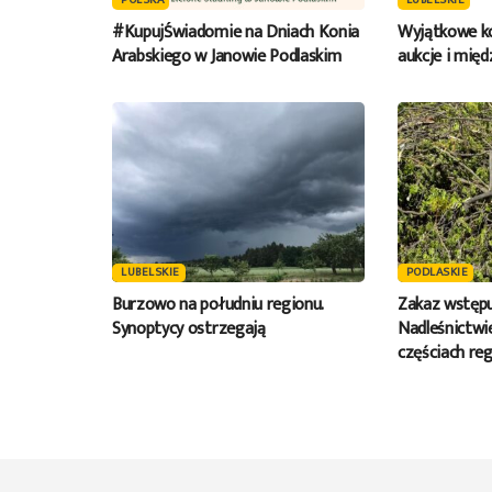
POLSKA
LUBELSKIE
#KupujŚwiadomie na Dniach Konia
Wyjątkowe ko
Arabskiego w Janowie Podlaskim
aukcje i mię
LUBELSKIE
PODLASKIE
Burzowo na południu regionu.
Zakaz wstępu
Synoptycy ostrzegają
Nadleśnictwie
częściach reg