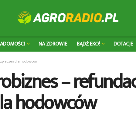
IADOMOŚCI
NA ZDROWIE
BĄDŹ EKO!
DOTACJE
bezpieczeń dla hodowców
robiznes – refundac
dla hodowców