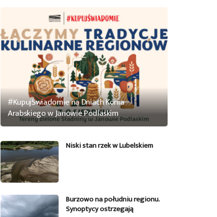
#KupujŚwiadomie na Dniach Konia
Arabskiego w Janowie Podlaskim
Niski stan rzek w Lubelskiem
Burzowo na południu regionu.
Synoptycy ostrzegają