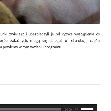
tunki zwierząt i ubezpieczyli je od ryzyka wystąpienia co
chorób zakaźnych, mogą się ubiegać o refundację części
tym powiemy w tym wydaniu programu.
Używaj
00:00