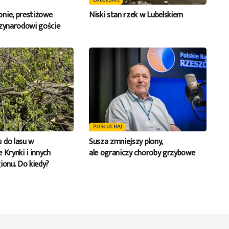
LUBELSKIE
nie, prestiżowe
Niski stan rzek w Lubelskiem
dzynarodowi goście
POSŁUCHAJ
 do lasu w
Susza zmniejszy plony,
 Krynki i innych
ale ograniczy choroby grzybowe
ionu. Do kiedy?