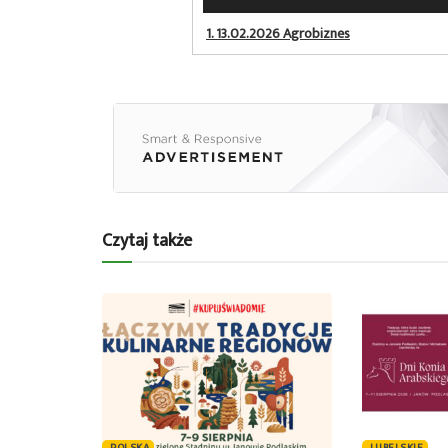
plików
dźwiękowych
1.
13.02.2026 Agrobiznes
Czytaj także