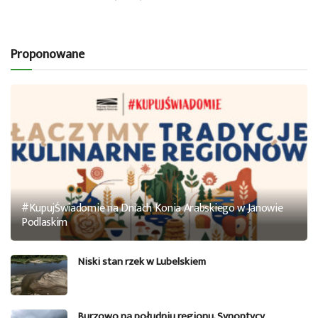
Proponowane
#KupujŚwiadomie na Dniach Konia Arabskiego w Janowie
Podlaskim
Niski stan rzek w Lubelskiem
Burzowo na południu regionu. Synoptycy