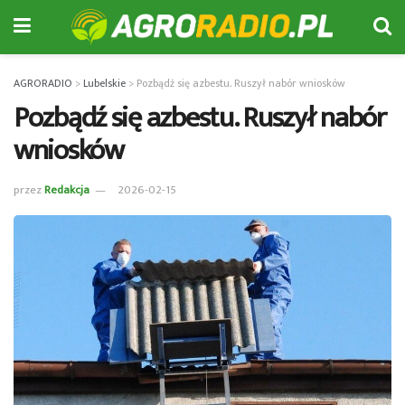
AGRORADIO
>
Lubelskie
>
Pozbądź się azbestu. Ruszył nabór wniosków
Pozbądź się azbestu. Ruszył nabór
wniosków
przez
Redakcja
2026-02-15