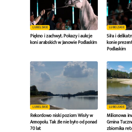
LUBELSKIE
LUBELSKIE
Piękno i zachwyt. Pokazy i aukcje
Siła i delikat
koni arabskich w Janowie Podlaskim
konie prezent
Podlaskim
LUBELSKIE
LUBELSKIE
Rekordowo niski poziom Wisły w
Milionowa in
Annopolu. Tak źle nie było od ponad
Gmina Tuczna
70 lat
zbiornika re