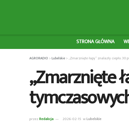
STRONA GŁÓWNA
W
AGRORADIO
>
Lubelskie
>
„Zmarznięte łapy” znalazły ciepło. 3
„Zmarznięte ła
tymczasowyc
przez
Redakcja
2026-02-15
w
Lubelskie