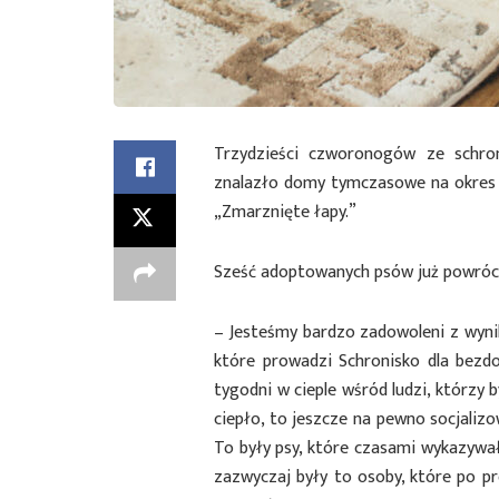
Trzydzieści czworonogów ze schron
znalazło domy tymczasowe na okres 
„Zmarznięte łapy.”
Sześć adoptowanych psów już powrócił
– Jesteśmy bardzo zadowoleni z wyni
które prowadzi Schronisko dla bezdo
tygodni w cieple wśród ludzi, którzy 
ciepło, to jeszcze na pewno socjalizo
To były psy, które czasami wykazywały
zazwyczaj były to osoby, które po 