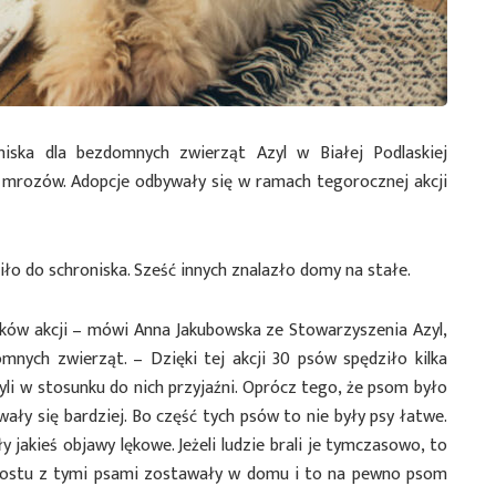
iska dla bezdomnych zwierząt Azyl w Białej Podlaskiej
mrozów. Adopcje odbywały się w ramach tegorocznej akcji
o do schroniska. Sześć innych znalazło domy na stałe.
ków akcji – mówi Anna Jakubowska ze Stowarzyszenia Azyl,
mnych zwierząt. – Dzięki tej akcji 30 psów spędziło kilka
byli w stosunku do nich przyjaźni. Oprócz tego, że psom było
wały się bardziej. Bo część tych psów to nie były psy łatwe.
 jakieś objawy lękowe. Jeżeli ludzie brali je tymczasowo, to
prostu z tymi psami zostawały w domu i to na pewno psom