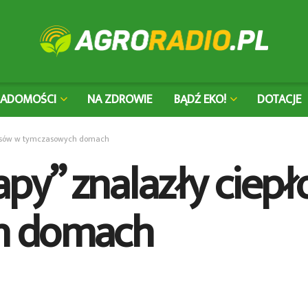
IADOMOŚCI
NA ZDROWIE
BĄDŹ EKO!
DOTACJE
0 psów w tymczasowych domach
py” znalazły ciepł
h domach