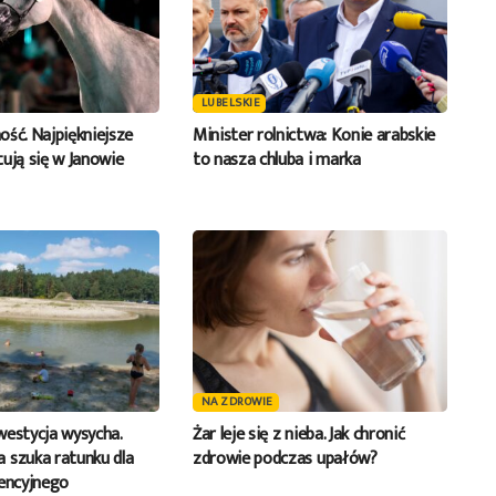
LUBELSKIE
ność. Najpiękniejsze
Minister rolnictwa: Konie arabskie
ują się w Janowie
to nasza chluba i marka
NA ZDROWIE
westycja wysycha.
Żar leje się z nieba. Jak chronić
 szuka ratunku dla
zdrowie podczas upałów?
tencyjnego