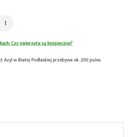
kach. Czy zwierzęta są bezpieczne?
 Azyl w Białej Podlaskiej przebywa ok. 200 psów.