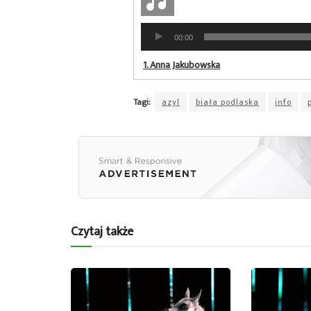
Odtwarzacz
00:00
plików
dźwiękowych
1.
Anna Jakubowska
Tagi:
azyl
biała podlaska
info
Czytaj także