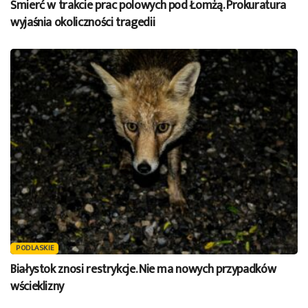
Śmierć w trakcie prac polowych pod Łomżą. Prokuratura
wyjaśnia okoliczności tragedii
PODLASKIE
Białystok znosi restrykcje. Nie ma nowych przypadków
wścieklizny