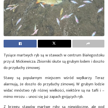
Tysiące martwych ryb są w stawach w centrum Białegostoku
przy ul. Mickiewicza. Zbiorniki skute są grubym lodem i doszło
do przyduchy zimowej.
Stawy są popularnym miejscem wśród wędkarzy. Teraz
alarmują, że doszło do przyduchy zimowej. W grubym lodzie
widać mnóstwo ryb różnej wielkości, niektóre są na tafli i –
mimo mrozu – unosi się już zapach gnijących ryb.
Z brzegu stawów martwe ryby są niewidoczne, ale pod