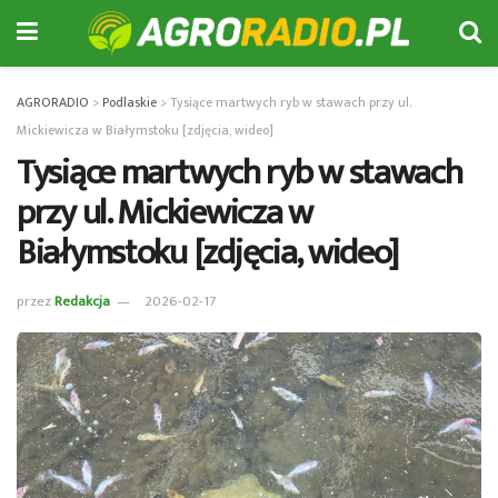
AGRORADIO
>
Podlaskie
>
Tysiące martwych ryb w stawach przy ul.
Mickiewicza w Białymstoku [zdjęcia, wideo]
Tysiące martwych ryb w stawach
przy ul. Mickiewicza w
Białymstoku [zdjęcia, wideo]
przez
Redakcja
2026-02-17