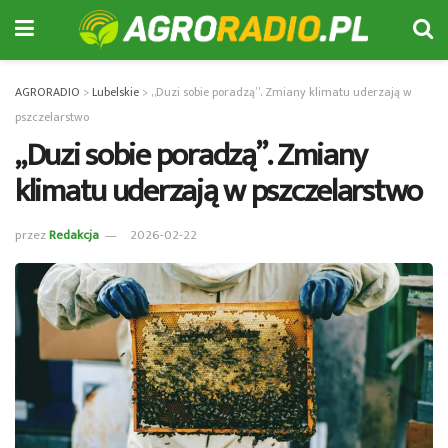
AGRORADIO
>
Lubelskie
>
„Duzi sobie poradzą”. Zmiany klimatu uderzają w
pszczelarstwo
„Duzi sobie poradzą”. Zmiany
klimatu uderzają w pszczelarstwo
przez
Redakcja
2026-02-22