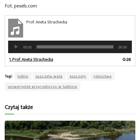
Fot. pexels.com
Prof. Aneta Strachecka
Odtwarzacz
00:00
00:00
plików
dźwiękowych
1.
Prof. Aneta Strachecka
0:26
Tagi:
lublin
pszczela wola
pszczoły
rolnictwo
uniwersytet przyrodniczy w lublinie
Czytaj także