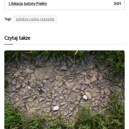
dźwiękowych
1.
Relacja Justyny Piekło
3:01
Tagi:
polskie radio rzeszów
Czytaj także