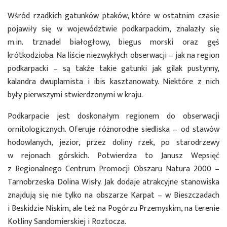
Wśród rzadkich gatunków ptaków, które w ostatnim czasie
pojawiły się w województwie podkarpackim, znalazły się
m.in. trznadel białogłowy, biegus morski oraz gęś
krótkodzioba. Na liście niezwykłych obserwacji – jak na region
podkarpacki – są także takie gatunki jak gilak pustynny,
kalandra dwuplamista i ibis kasztanowaty. Niektóre z nich
były pierwszymi stwierdzonymi w kraju.
Podkarpacie jest doskonałym regionem do obserwacji
ornitologicznych. Oferuje różnorodne siedliska – od stawów
hodowlanych, jezior, przez doliny rzek, po starodrzewy
w rejonach górskich. Potwierdza to Janusz Wepsięć
z Regionalnego Centrum Promocji Obszaru Natura 2000 –
Tarnobrzeska Dolina Wisły. Jak dodaje atrakcyjne stanowiska
znajdują się nie tylko na obszarze Karpat – w Bieszczadach
i Beskidzie Niskim, ale też na Pogórzu Przemyskim, na terenie
Kotliny Sandomierskiej i Roztocza.