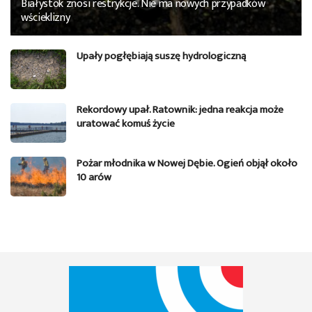
Białystok znosi restrykcje. Nie ma nowych przypadków
wścieklizny
Upały pogłębiają suszę hydrologiczną
Rekordowy upał. Ratownik: jedna reakcja może
uratować komuś życie
Pożar młodnika w Nowej Dębie. Ogień objął około
10 arów