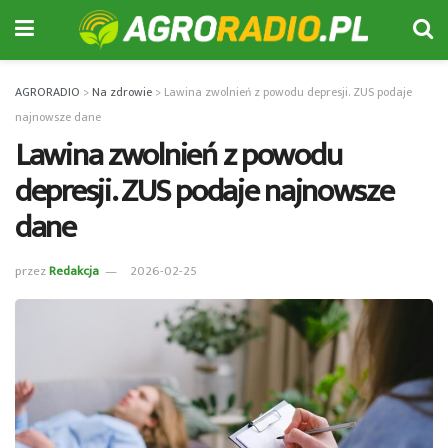
AGRORADIO
>
Na zdrowie
>
Lawina zwolnień z powodu depresji. ZUS podaje
najnowsze dane
Lawina zwolnień z powodu
depresji. ZUS podaje najnowsze
dane
przez
Redakcja
2026-02-25