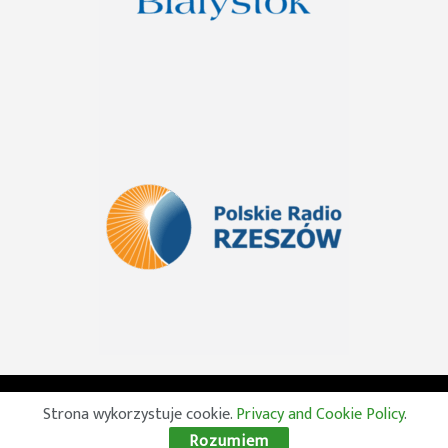
© 2026 Wszelkie prawa zastrzeżone. Radio Lublin S.A. w
Strona wykorzystuje cookie.
Privacy and Cookie Policy
.
likwidacji
Rozumiem