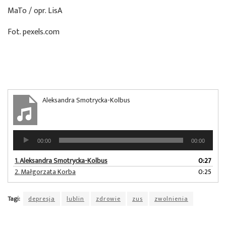
MaTo / opr. LisA
Fot. pexels.com
Aleksandra Smotrycka-Kolbus
Odtwarzacz
00:00
00:00
plików
dźwiękowych
1.
Aleksandra Smotrycka-Kolbus
0:27
2.
Małgorzata Korba
0:25
Tagi:
depresja
lublin
zdrowie
zus
zwolnienia