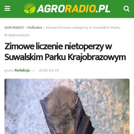
AGRORADIO
>
Podlaskie
>
Zimowe liczenie nietoperzy w Suwalskim Parku
Krajobrazowym
Zimowe liczenie nietoperzy w
Suwalskim Parku Krajobrazowym
przez
Redakcja
2026-02-25