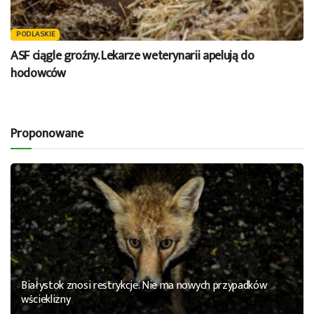
PODLASKIE
ASF ciągle groźny. Lekarze weterynarii apelują do
hodowców
Proponowane
Białystok znosi restrykcje. Nie ma nowych przypadków
wścieklizny