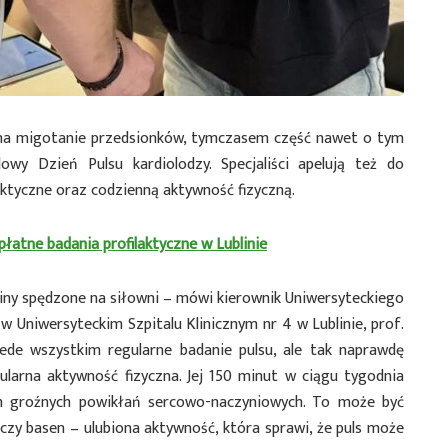
i na migotanie przedsionków, tymczasem część nawet o tym
wy Dzień Pulsu kardiolodzy. Specjaliści apelują też do
laktyczne oraz codzienną aktywność fizyczną.
zpłatne badania profilaktyczne w Lublinie
iny spędzone na siłowni – mówi kierownik Uniwersyteckiego
 w Uniwersyteckim Szpitalu Klinicznym nr 4 w Lublinie, prof.
ede wszystkim regularne badanie pulsu, ale tak naprawdę
gularna aktywność fizyczna. Jej 150 minut w ciągu tygodnia
m groźnych powikłań sercowo-naczyniowych. To może być
czy basen – ulubiona aktywność, która sprawi, że puls może