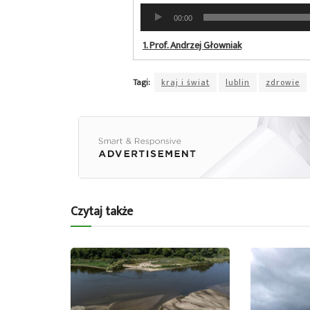
Odtwarzacz
00:00
plików
dźwiękowych
1.
Prof. Andrzej Głowniak
Tagi:
kraj i świat
lublin
zdrowie
Czytaj także