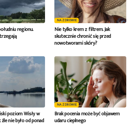
NA ZDROWIE
ołudniu regionu.
Nie tylko krem z filtrem. Jak
trzegają
skutecznie chronić się przed
nowotworami skóry?
NA ZDROWIE
ski poziom Wisły w
Brak pocenia może być objawem
 źle nie było od ponad
udaru cieplnego