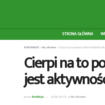
STRONA GŁÓWNA
W
AGRORADIO
>
Na zdrowie
>
Cierpi na to ponad milion Polaków. K
Cierpi na to 
jest aktywność
przez
Redakcja
2026-03-02
w
Na zdrowie