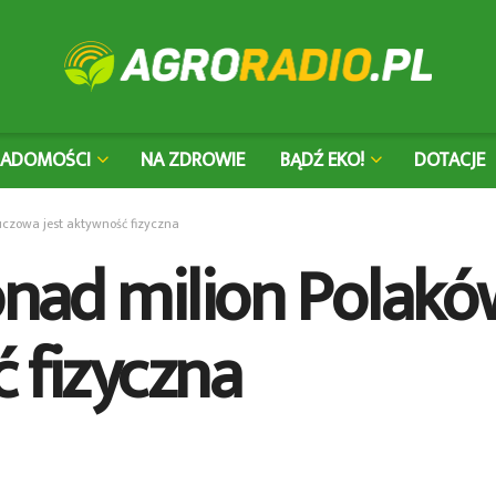
IADOMOŚCI
NA ZDROWIE
BĄDŹ EKO!
DOTACJE
luczowa jest aktywność fizyczna
ponad milion Polakó
 fizyczna