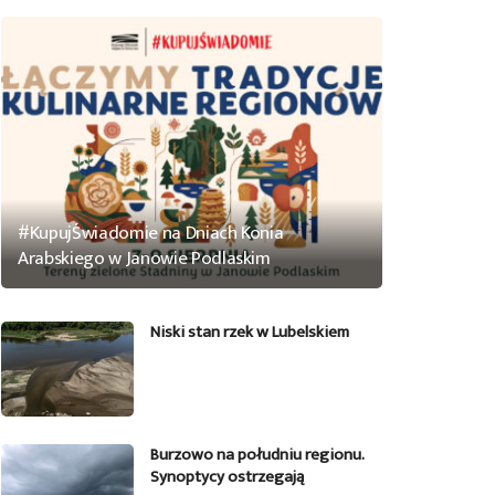
#KupujŚwiadomie na Dniach Konia
Arabskiego w Janowie Podlaskim
Niski stan rzek w Lubelskiem
Burzowo na południu regionu.
Synoptycy ostrzegają