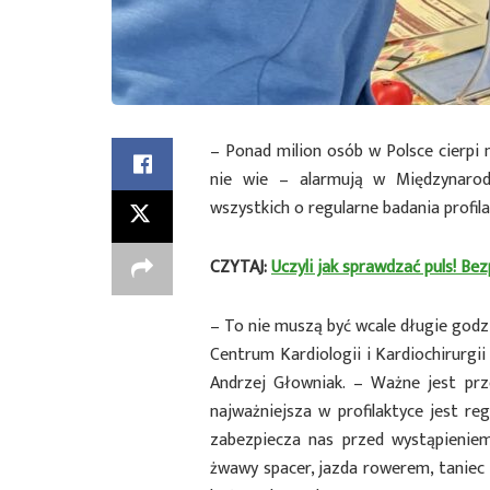
– Ponad milion osób w Polsce cierp
nie wie – alarmują w Międzynarodo
wszystkich o regularne badania profi
CZYTAJ:
Uczyli jak sprawdzać puls! Be
– To nie muszą być wcale długie godz
Centrum Kardiologii i Kardiochirurgii
Andrzej Głowniak. – Ważne jest prz
najważniejsza w profilaktyce jest re
zabezpiecza nas przed wystąpienie
żwawy spacer, jazda rowerem, taniec 