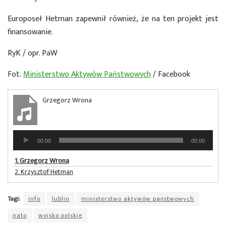
Europoseł Hetman zapewnił również, że na ten projekt jest
finansowanie.
RyK / opr. PaW
Fot.
Ministerstwo Aktywów Państwowych
/ Facebook
Grzegorz Wrona
Odtwarzacz
00:00
00:00
plików
dźwiękowych
1.
Grzegorz Wrona
2.
Krzysztof Hetman
Tagi:
info
lublin
ministerstwo aktywów państwowych
nato
wojsko polskie