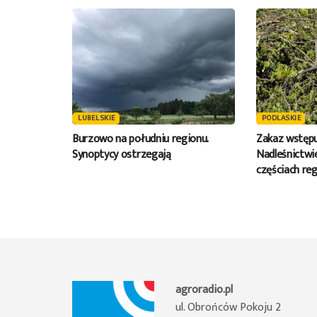
LUBELSKIE
PODLASKIE
Burzowo na południu regionu.
Zakaz wstępu
Synoptycy ostrzegają
Nadleśnictwie
częściach reg
agroradio.pl
ul. Obrońców Pokoju 2