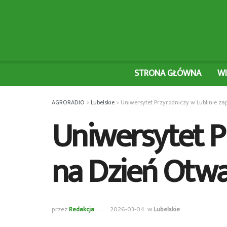
STRONA GŁÓWNA
W
AGRORADIO
>
Lubelskie
>
Uniwersytet Przyrodniczy w Lublinie z
Uniwersytet P
na Dzień Otwa
przez
Redakcja
2026-03-04
w
Lubelskie