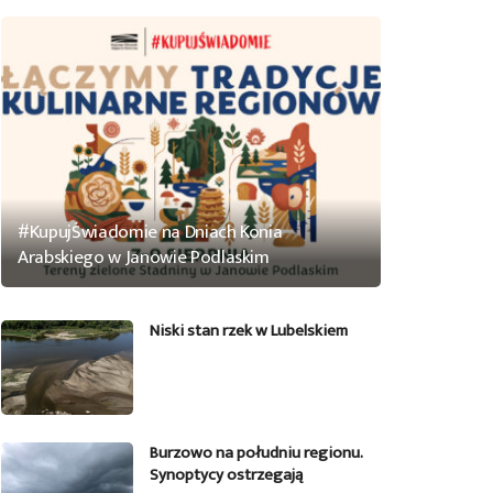
#KupujŚwiadomie na Dniach Konia
Arabskiego w Janowie Podlaskim
Niski stan rzek w Lubelskiem
Burzowo na południu regionu.
Synoptycy ostrzegają