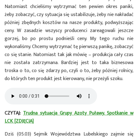
Natomiast chcieliśmy wytrzymać ten pewien okres paniki,
żeby zobaczyć, czy sytuacja się ustabilizuje, żeby nie nakładać
później zbędnych kosztów na nasze produkty, podwyższając
ceny. W zasadzie wszyscy producenci zareagowali jeszcze
gorzej, bo po prostu podnieśli ceny. My tego ruchu nie
wykonaliśmy. Chcemy wytrzymać tę pierwszą panikę, zobaczyć
co się stanie. Natomiast tak jak mówię – produkcja cały czas
nie została zatrzymana. Bardziej jest to taka biznesowa
troska o to, co się zdarzy po, czyli o to, żeby później rolnicy,
do których ten produkt jest kierowany, nie przeżyli szoku.
CZYTAJ:
Trudna sytuacja Grupy Azoty Puławy. Spotkanie w
LCK [ZDJĘCIA]
Dziś (05.03) Sejmik Województwa Lubelskiego zajmie się