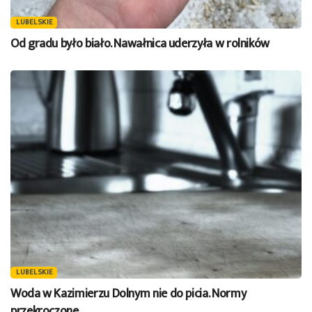
LUBELSKIE
Od gradu było biało. Nawałnica uderzyła w rolników
LUBELSKIE
Woda w Kazimierzu Dolnym nie do picia. Normy
przekroczone