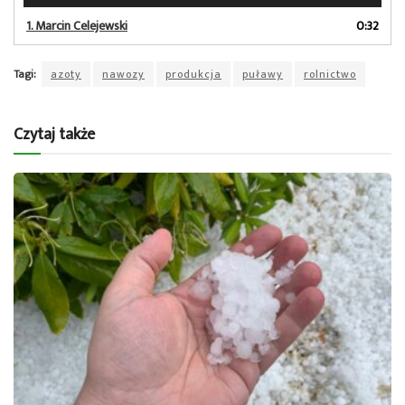
dźwiękowych
1.
Marcin Celejewski
0:32
Tagi:
azoty
nawozy
produkcja
puławy
rolnictwo
Czytaj także