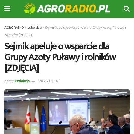
AGRORADIO
>
Lubelskie
>
Sejmik apeluje o wsparcie dla Grupy Azoty Puławy i
rolników [ZDJĘCIA]
Sejmik apeluje o wsparcie dla
Grupy Azoty Puławy i rolników
[ZDJĘCIA]
przez
Redakcja
2026-03-07