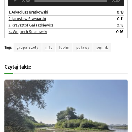
00:00
00:00
plików
dźwiękowych
1.
Arkadiusz Bratkowski
0:13
2.
Jarosław Stawiarski
0:11
3.
Krzysztof Gałaszkiewicz
0:13
4.
Wojciech Sosnowski
0:16
Tagi:
grupa azoty
info
lublin
puławy
sejmik
Czytaj także