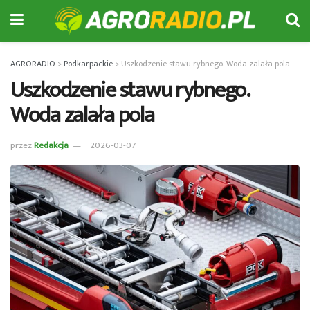
AGRORADIO
>
Podkarpackie
>
Uszkodzenie stawu rybnego. Woda zalała pola
Uszkodzenie stawu rybnego.
Woda zalała pola
przez
Redakcja
2026-03-07