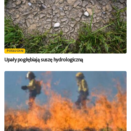
POSŁUCHAJ
Upały pogłębiają suszę hydrologiczną