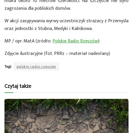
miała około 10 metrów szerokości. Na szczęście nie było
zagrożenia dla pobliskich domów.
W akcji zasypywania wyrwy uczestniczyli strażacy z Przemyśla
oraz jednostki z Stubna, Medyki i Kalnikowa.
MP / opr. MatA (źródło:
Polskie Radio Rzeszów
)
Zdjęcie ilustracyjne (fot. PRRz – materiał nadesłany)
Tagi:
polskie radio rzeszów
Czytaj także