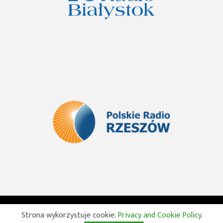
© 2026 Wszelkie prawa zastrzeżone. Radio Lublin S.A. w
Strona wykorzystuje cookie.
Privacy and Cookie Policy
.