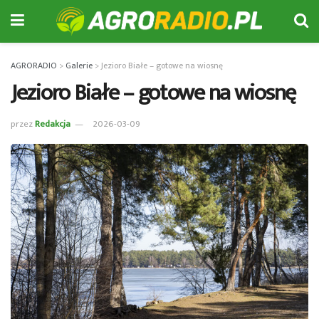
AGRORADIO
>
Galerie
>
Jezioro Białe – gotowe na wiosnę
Jezioro Białe – gotowe na wiosnę
przez
Redakcja
2026-03-09