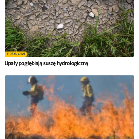
POSŁUCHAJ
Upały pogłębiają suszę hydrologiczną