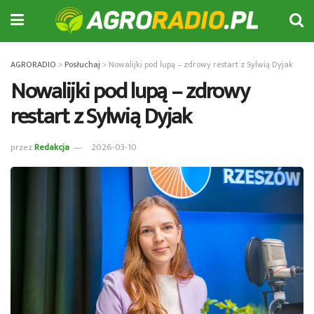
AGRORADIO
>
Posłuchaj
>
Nowalijki pod lupą – zdrowy restart z Sylwią Dyjak
Nowalijki pod lupą – zdrowy
restart z Sylwią Dyjak
przez
Redakcja
2026-03-10