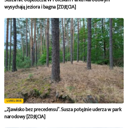
Susza nie odpuszcza. W Poleskim Parku Narodowym
wysychają jeziora i bagna [ZDJĘCIA]
LUBELSKIE
„Zjawisko bez precedensu”. Susza potężnie uderza w park
narodowy [ZDJĘCIA]