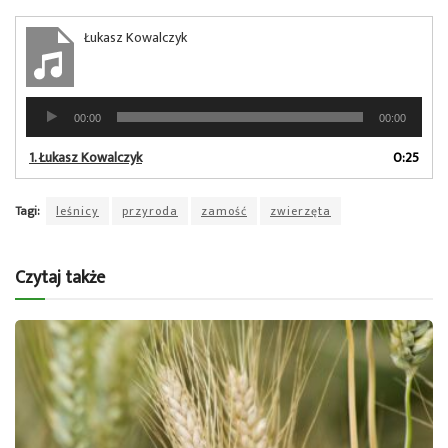
Łukasz Kowalczyk
Odtwarzacz
00:00
00:00
plików
dźwiękowych
1.
Łukasz Kowalczyk
0:25
Tagi:
leśnicy
przyroda
zamość
zwierzęta
Czytaj także