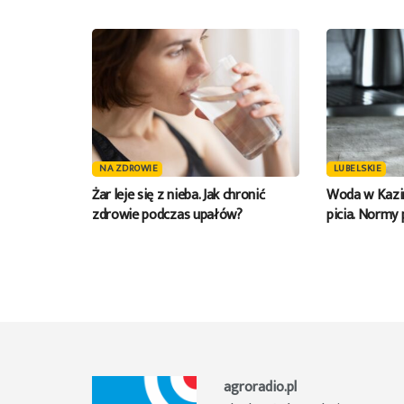
NA ZDROWIE
LUBELSKIE
Żar leje się z nieba. Jak chronić
Woda w Kazi
zdrowie podczas upałów?
picia. Normy
agroradio.pl