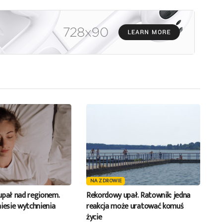
zwiększyć
lub
zmniejszyć
głośność.
NA ZDROWIE
upał nad regionem.
Rekordowy upał. Ratownik: jedna
iesie wytchnienia
reakcja może uratować komuś
życie