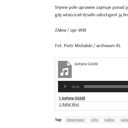
Słynne pole uprawne zajmuje ponad p
gdy właściciel działki udostępnił ją 
ZAlew / opr. WM
Fot. Piotr Michalski / archiwum RL
Justyna Góźdź
Odtwarzacz
00:00
plików
dźwiękowych
1.
Justyna Góźdź
2.
Rafał Woś
Tagi:
deweloper
info
lublin
pol