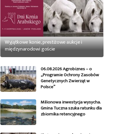
Wyjątkowe konie, prestiżowe aukcje i
międzynarodowi goście
06.08.2026 Agrobiznes – o
„Programie Ochrony Zasobów
Genetycznych Zwierząt w
Polsce”
Milionowa inwestycja wysycha.
Gmina Tuczna szuka ratunku dla
zbiornika retencyjnego