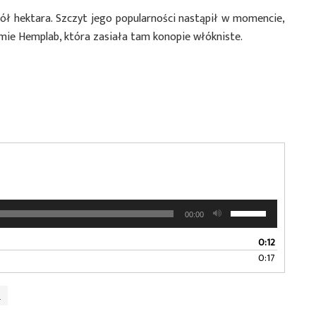
ół hektara. Szczyt jego popularności nastąpił w momencie,
firmie Hemplab, która zasiała tam konopie włókniste.
Używaj
00:00
strzałek
do
0:12
góry
0:17
oraz
do
e
dołu
aby