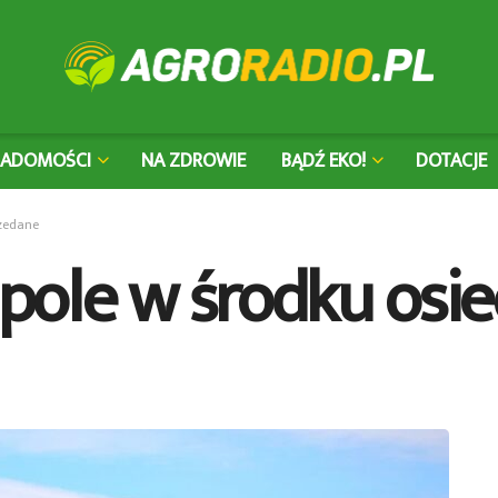
IADOMOŚCI
NA ZDROWIE
BĄDŹ EKO!
DOTACJE
rzedane
 pole w środku osi