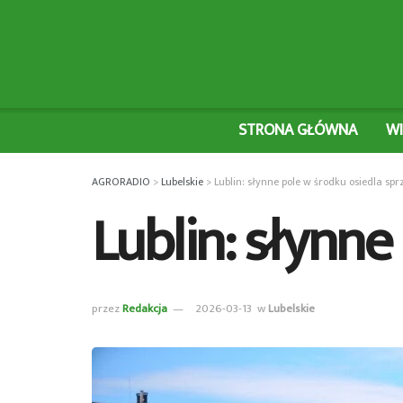
STRONA GŁÓWNA
W
AGRORADIO
>
Lubelskie
>
Lublin: słynne pole w środku osiedla sp
Lublin: słynne
przez
Redakcja
2026-03-13
w
Lubelskie