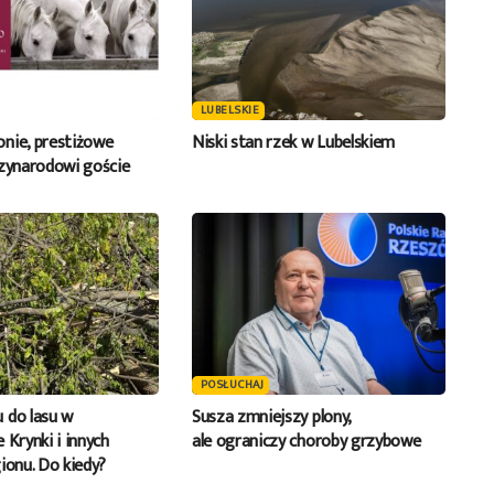
LUBELSKIE
nie, prestiżowe
Niski stan rzek w Lubelskiem
dzynarodowi goście
POSŁUCHAJ
 do lasu w
Susza zmniejszy plony,
 Krynki i innych
ale ograniczy choroby grzybowe
ionu. Do kiedy?