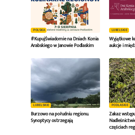
POLSKA
LUBELSKIE
#KupujŚwiadomie na Dniach Konia
Wyjątkowe ko
Arabskiego w Janowie Podlaskim
aukcje i mię
LUBELSKIE
PODLASKIE
Burzowo na południu regionu.
Zakaz wstępu
Synoptycy ostrzegają
Nadleśnictwie
częściach reg