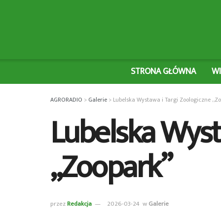
STRONA GŁÓWNA
W
AGRORADIO
>
Galerie
>
Lubelska Wystawa i Targi Zoologiczne „Z
Lubelska Wyst
„Zoopark”
przez
Redakcja
2026-03-24
w
Galerie