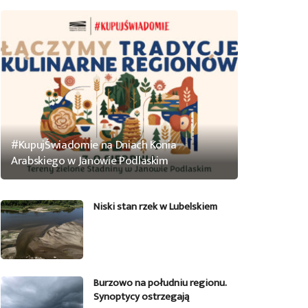
#KupujŚwiadomie na Dniach Konia
Arabskiego w Janowie Podlaskim
Niski stan rzek w Lubelskiem
Burzowo na południu regionu.
Synoptycy ostrzegają