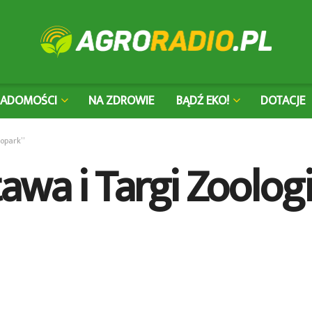
IADOMOŚCI
NA ZDROWIE
BĄDŹ EKO!
DOTACJE
oopark”
awa i Targi Zoolog