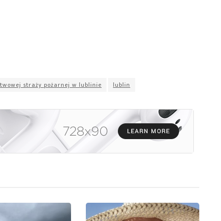
owej straży pożarnej w lublinie
lublin