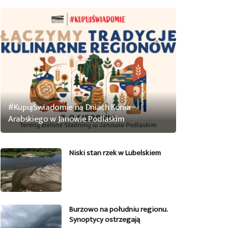
#KupujŚwiadomie na Dniach Konia
Arabskiego w Janowie Podlaskim
Niski stan rzek w Lubelskiem
Burzowo na południu regionu.
Synoptycy ostrzegają