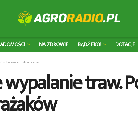
IADOMOŚCI
NA ZDROWIE
BĄDŹ EKO!
DOTACJE
0 interwencji strażaków
 wypalanie traw. 
trażaków