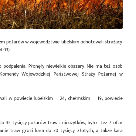
iem pożarów w województwie lubelskim odnotowali strażacy.
4.03).
 podpalenia. Płonęły niewielkie obszary. Nie ma też osób
Komendy Wojewódzkiej Państwowej Straży Pożarnej w
ali w powiecie lubelskim – 24, chełmskim – 19, powiecie
o 35 tysięcy pożarów traw i nieużytków, było też 7 ofiar
lanie traw grozi kara do 30 tysięcy złotych, a także kara