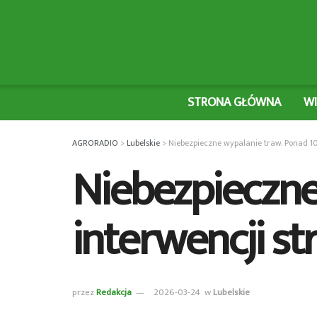
STRONA GŁÓWNA
W
AGRORADIO
>
Lubelskie
>
Niebezpieczne wypalanie traw. Ponad 10
Niebezpieczne
interwencji s
przez
Redakcja
2026-03-24
w
Lubelskie