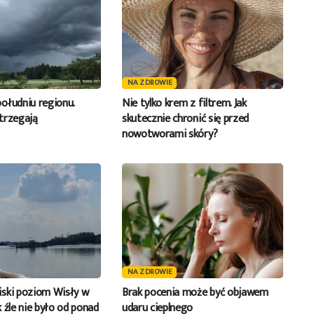
NA ZDROWIE
ołudniu regionu.
Nie tylko krem z filtrem. Jak
trzegają
skutecznie chronić się przed
nowotworami skóry?
NA ZDROWIE
ski poziom Wisły w
Brak pocenia może być objawem
 źle nie było od ponad
udaru cieplnego