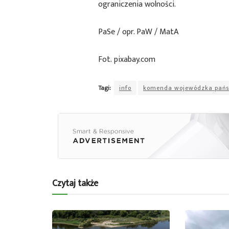
ograniczenia wolności.
PaSe / opr. PaW / MatA
Fot. pixabay.com
Tagi:
info
komenda wojewódzka państw
Czytaj także