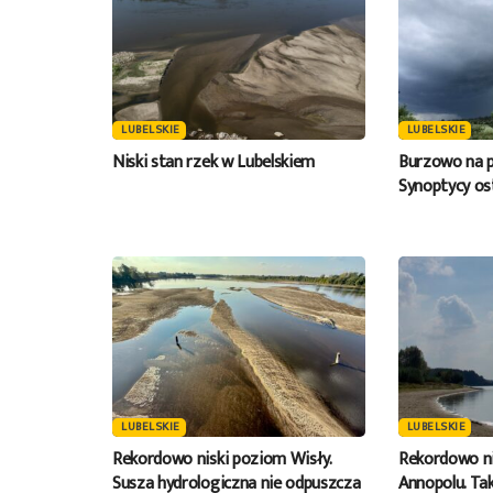
LUBELSKIE
LUBELSKIE
Niski stan rzek w Lubelskiem
Burzowo na p
Synoptycy os
LUBELSKIE
LUBELSKIE
Rekordowo niski poziom Wisły.
Rekordowo ni
Susza hydrologiczna nie odpuszcza
Annopolu. Tak