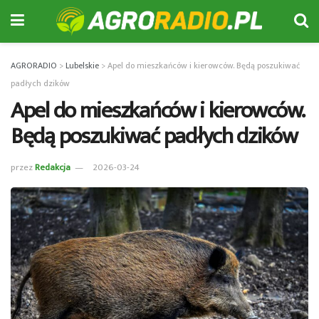
AGRORADIO
>
Lubelskie
>
Apel do mieszkańców i kierowców. Będą poszukiwać
padłych dzików
Apel do mieszkańców i kierowców.
Będą poszukiwać padłych dzików
przez
Redakcja
2026-03-24