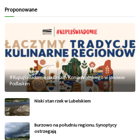
Proponowane
#KupujŚwiadomie na Dniach Konia Arabskiego w Janowie
Podlaskim
Niski stan rzek w Lubelskiem
Burzowo na południu regionu. Synoptycy
ostrzegają