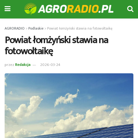
AGRORADIO
>
Podlaskie
>
Powiat łomżyński stawia na fotowoltaikę
Powiat łomżyński stawia na
fotowoltaikę
przez
Redakcja
2026-03-24