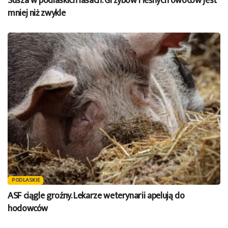
Susza w podlaskich lasach. Grzybów i leśnych owoców jest
mniej niż zwykle
PODLASKIE
ASF ciągle groźny. Lekarze weterynarii apelują do
hodowców