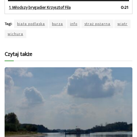
dźwiękowych
1.
Młodszy brygadier Krzysztof Fila
0:21
Tagi:
biała podlaska
burza
info
straż pożarna
wiatr
wichura
Czytaj także