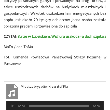
dotyczy połamanych gałęzi i powalonych na drogi drzew, a
także uszkodzonych dachów na budynkach mieszkalnych i
gospodarczych. Wskutek uszkodzeń linii energetycznych bez
prądu jest około 20 tysięcy odbiorców. Jedna osoba została
porażona prądem i przewieziona do szpitala.
CZYTAJ:
Burze w Lubelskiem. Wichura uszkodziła dach szpitala
MaTo / opr. ToMa
Fot. Komenda Powiatowa Państwowej Straży Pożarnej w
Parczewie
Młodszy brygadier Krzysztof Fila
Odtwarzacz
00:00
00:00
plików