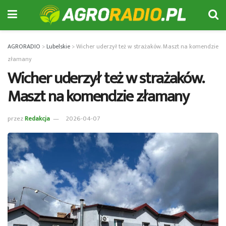
AGRORADIO
>
Lubelskie
>
Wicher uderzył też w strażaków. Maszt na komendzie
złamany
Wicher uderzył też w strażaków.
Maszt na komendzie złamany
przez
Redakcja
2026-04-07