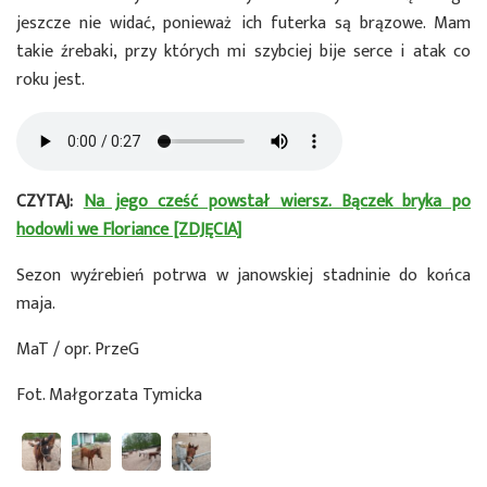
jeszcze nie widać, ponieważ ich futerka są brązowe. Mam
takie źrebaki, przy których mi szybciej bije serce i atak co
roku jest.
CZYTAJ:
Na jego cześć powstał wiersz. Bączek bryka po
hodowli we Floriance [ZDJĘCIA]
Sezon wyźrebień potrwa w janowskiej stadninie do końca
maja.
MaT / opr. PrzeG
Fot. Małgorzata Tymicka