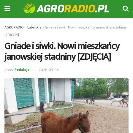
AGRORADIO
>
Lubelskie
>
Gniade i siwki. Nowi mieszkańcy janowskiej stadniny
[ZDJĘCIA]
Gniade i siwki. Nowi mieszkańcy
janowskiej stadniny [ZDJĘCIA]
przez
Redakcja
2026-05-08