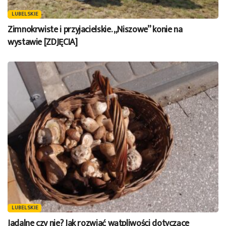
LUBELSKIE
Zimnokrwiste i przyjacielskie. „Niszowe” konie na
wystawie [ZDJĘCIA]
LUBELSKIE
Jadalne czy nie? Jak rozwiać wątpliwości dotyczące