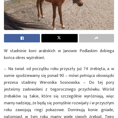
W stadninie koni arabskich w Janowie Podlaskim dobiega
końca okres wyźrebień.
– Na świat od początku roku przyszły już 74 źrebięta, a w
sumie spodziewamy się ponad 90 – mówi pełniąca obowiązki
prezesa stadniny Weronika Sosnowska. – Do tej pory
jesteśmy zadowoleni z tegorocznego przychówku. Wśród
źrebaków są takie, które się szczególnie wyróżniają, więc
mamy nadzieję, że będą się pomyślnie rozwijały i w przyszłym
roku zawojują ringi pokazowe. Dominują konie gniade,
natomiast w tym roku mamy wiele siwych źrebiąt. Tego