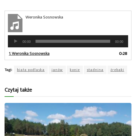
Weronika Sosnowska
Odtwarzacz
00:00
00:00
plików
dźwiękowych
1.
Weronika Sosnowska
0:28
Tagi:
biała podlaska
janów
konie
stadnina
źrebaki
Czytaj także