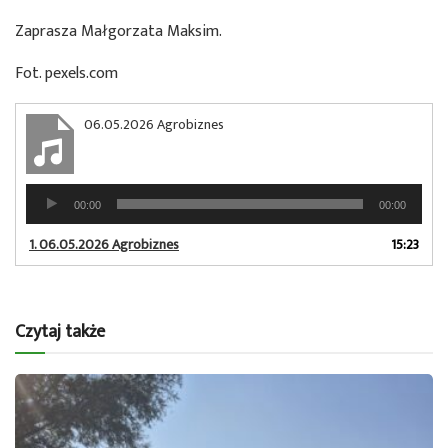
Zaprasza Małgorzata Maksim.
Fot. pexels.com
06.05.2026 Agrobiznes
Odtwarzacz
00:00
00:00
plików
dźwiękowych
1.
06.05.2026 Agrobiznes
15:23
Czytaj także