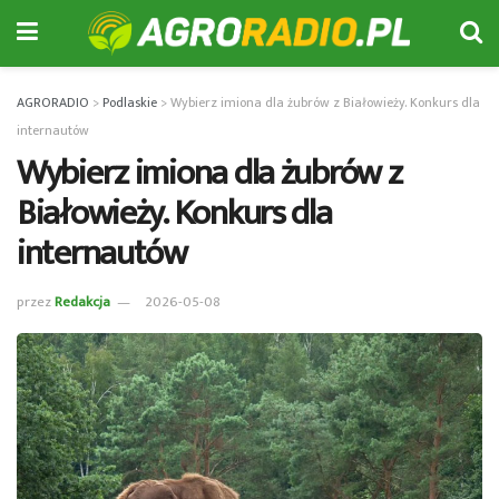
AGRORADIO
>
Podlaskie
>
Wybierz imiona dla żubrów z Białowieży. Konkurs dla
internautów
Wybierz imiona dla żubrów z
Białowieży. Konkurs dla
internautów
przez
Redakcja
2026-05-08