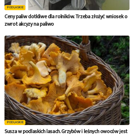
PODLASKIE
Ceny paliw dotkliwe dla rolników. Trzeba złożyć wniosek o
zwrot akcyzy na paliwo
PODLASKIE
Susza w podlaskich lasach. Grzybów i leśnych owoców jest