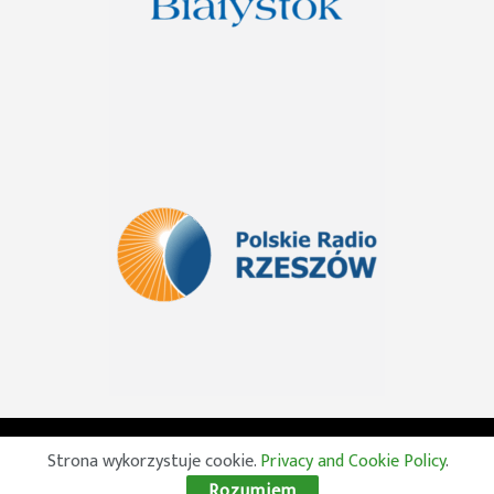
© 2026 Wszelkie prawa zastrzeżone. Radio Lublin S.A. w
Strona wykorzystuje cookie.
Privacy and Cookie Policy
.
likwidacji
Rozumiem