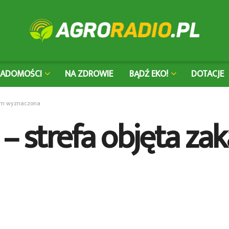
IADOMOŚCI
NA ZDROWIE
BĄDŹ EKO!
DOTACJE
niem wyznaczona
 – strefa objęta z