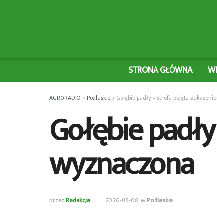
STRONA GŁÓWNA
W
AGRORADIO
>
Podlaskie
>
Gołębie padły – strefa objęta zakaże
Gołębie padły
wyznaczona
przez
Redakcja
2026-05-08
w
Podlaskie