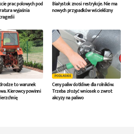
kcie prac polowych pod
Białystok znosi restrykcje. Nie ma
ratura wyjaśnia
nowych przypadków wścieklizny
tragedii
PODLASKIE
drodze to warunek
Ceny paliw dotkliwe dla rolników.
wa. Kierowcy powinni
Trzeba złożyć wniosek o zwrot
ierzchnię
akcyzy na paliwo