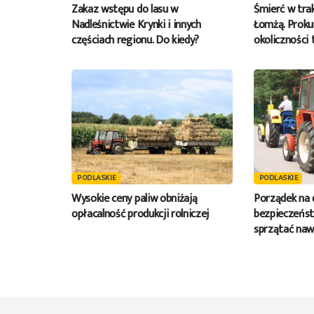
Zakaz wstępu do lasu w
Śmierć w tra
Nadleśnictwie Krynki i innych
Łomżą. Proku
częściach regionu. Do kiedy?
okoliczności 
PODLASKIE
PODLASKIE
Wysokie ceny paliw obniżają
Porządek na 
opłacalność produkcji rolniczej
bezpieczeńst
sprzątać naw