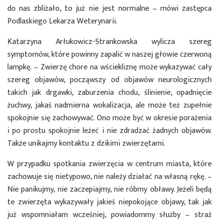
do nas zbliżało, to już nie jest normalne – mówi zastępca
Podlaskiego Lekarza Weterynarii.
Katarzyna Arłukowicz-Strankowska wylicza szereg
symptomów, które powinny zapalić w naszej głowie czerwoną
lampkę. – Zwierzę chore na wściekliznę może wykazywać cały
szereg objawów, począwszy od objawów neurologicznych
takich jak drgawki, zaburzenia chodu, ślinienie, opadnięcie
żuchwy, jakaś nadmierna wokalizacja, ale może też zupełnie
spokojnie się zachowywać. Ono może być w okresie porażenia
i po prostu spokojnie leżeć i nie zdradzać żadnych objawów.
Także unikajmy kontaktu z dzikimi zwierzętami.
W przypadku spotkania zwierzęcia w centrum miasta, które
zachowuje się nietypowo, nie należy działać na własną rękę. –
Nie panikujmy, nie zaczepiajmy, nie róbmy obławy. Jeżeli będą
te zwierzęta wykazywały jakieś niepokojące objawy, tak jak
już wspomniałam wcześniej, powiadommy służby – straż