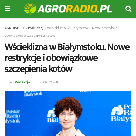
AGRORADIO
>
Posłuchaj
>
Wścieklizna w Białymstoku. Nowe restrykcje i
obowiązkowe szczepienia kotów
Wścieklizna w Białymstoku. Nowe
restrykcje i obowiązkowe
szczepienia kotów
przez
Redakcja
2026-05-10