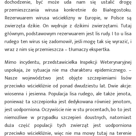
dochodzenie, być może uda nam się ustalić drogę
przemieszczania wirusa konkretnie do Białegostoku.
Rezerwuarem wirusa wścieklizny w Europie, w Polsce są
zwierzęta dzikie. On wędruje z dzikimi zwierzętami. Tutaj
głównym, podstawowym rezerwuarem jest lis rudy. I to u lisa
rudego ten wirus się zadomowił, jeśli mogę tak się wyrazić, i
wraz z nim się przemieszcza – tłumaczy ekspertka.
Mimo incydentu, przedstawicielka Inspekcji Weterynaryjnej
uspokaja, że sytuacja nie ma charakteru epidemicznego. –
Nasze województwo jest objęte szczepieniami lisów
przeciwko wściekliźnie od ponad dwudziestu lat. Dwie akcje:
wiosenna i jesienna. Populacja lisa rudego, ale także jenota,
ponieważ ta szczepionka jest dedykowana również jenotom,
jest uodporniona. Oczywiście nie w stu procentach, bo to jest
niemożliwe w przypadku szczepień doustnych, natomiast
duża część populacji tych zwierząt jest uodporniona
przeciwko wściekliźnie, więc nie ma mowy tutaj na terenie