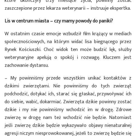
które ukończyły trzy miesiące życia, powinny zostać
zaszczepione przez lekarza weterynarii – instruuje ekspertka.
Lis w centrum miasta – czy mamy powody do paniki?
W ostatnim czasie emocje wzbudził film krążący w mediach
społecznościowych, na którym widać lisa biegnącego przez
Rynek Kościuszki. Choć widok ten może budzić lęk, służby
weterynaryjne apelują o spokój i rozwagę. Kluczem jest
zachowanie dystansu.
– My powinniśmy przede wszystkim unikać kontaktów z
dzikimi zwierzętami. Nie powinniśmy do tych zwierząt
podchodzić, dotykać ich, starać się głaskać, przywoływać ich
do siebie, wabić, dokarmiać. Zwierzęta dzikie powinny zostać
dzikie i my nie powinniśmy wchodzić im w drogę. Zdrowe
zwierzę w drogę nam też wchodzić nie będzie. Natomiast
jeśli zwierzę dzikie będzie wykazywało objawy nienaturalnej
agresji niczym niesprowokowanej, jeżeli to zwierzę będzie się