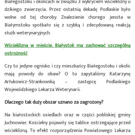
Białegostoku i okolicach w związku z wykryciem wścieklizny u
dzikiego zwierzęcia. Przez ostatnią dekadę Podlaskie było
wolne od tej choroby. Znalezienie chorego jenota w
Białymstoku spotkało się z szybką i zdecydowaną reakcją
służb weterynaryjnych.
Wścieklizna w mieście. Białystok ma zachować szczególną
ostrożność
Czy to jedyne ognisko i czy mieszkańcy Białegostoku i okolic
mają powody do obaw? O to zapytaliśmy Katarzynę
Arłukowicz-Strankowską – zastępcę Podlaskiego
Wojewódzkiego Lekarza Weterynarii.
Dlaczego tak duży obszar uznano za zagrożony?
Na białostockich osiedlach oraz w części pobliskiej gminy
Juchnowiec Kościelny pojawiły się tablice ostrzegające przed
wścieklizną. To efekt rozporządzenia Powiatowego Lekarza