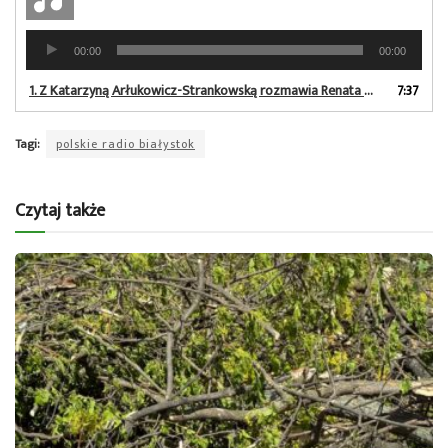
Odtwarzacz
00:00
00:00
plików
dźwiękowych
1.
Z Katarzyną Arłukowicz-Strankowską rozmawia Renata Reda
7:37
Tagi:
polskie radio białystok
Czytaj także