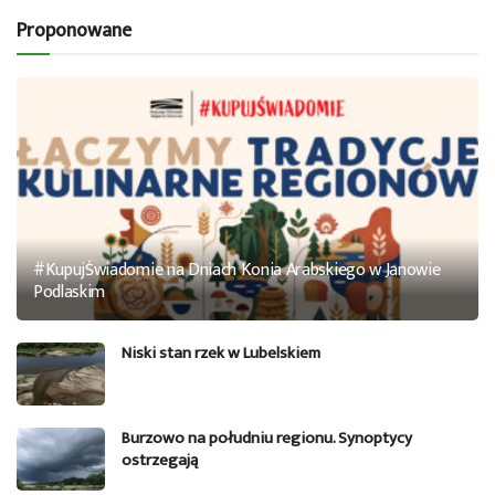
Proponowane
#KupujŚwiadomie na Dniach Konia Arabskiego w Janowie
Podlaskim
Niski stan rzek w Lubelskiem
Burzowo na południu regionu. Synoptycy
ostrzegają