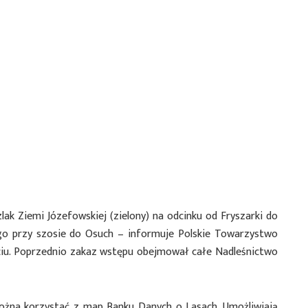
lak Ziemi Józefowskiej (zielony) na odcinku od Fryszarki do
 przy szosie do Osuch – informuje Polskie Towarzystwo
u. Poprzednio zakaz wstępu obejmował całe Nadleśnictwo
żna korzystać z map Banku Danych o Lasach. Umożliwiają