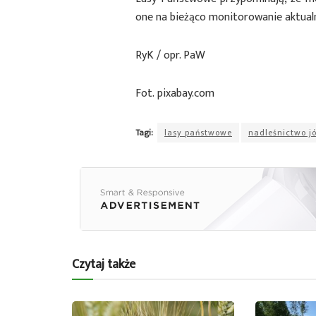
one na bieżąco monitorowanie aktual
RyK / opr. PaW
Fot. pixabay.com
Tagi:
lasy państwowe
nadleśnictwo j
Czytaj także