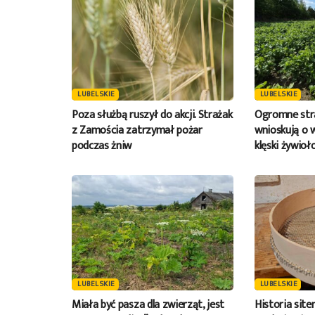
LUBELSKIE
LUBELSKIE
Poza służbą ruszył do akcji. Strażak
Ogromne stra
z Zamościa zatrzymał pożar
wnioskują o 
podczas żniw
klęski żywioł
LUBELSKIE
LUBELSKIE
Miała być pasza dla zwierząt, jest
Historia site