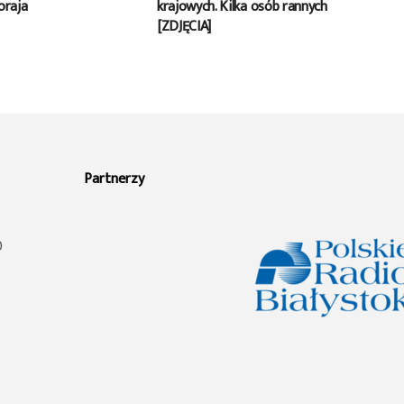
oraja
krajowych. Kilka osób rannych
[ZDJĘCIA]
Partnerzy
0