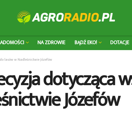
IADOMOŚCI
NA ZDROWIE
BĄDŹ EKO!
DOTACJE
 do lasów w Nadleśnictwie Józefów
decyzja dotycząca 
śnictwie Józefów