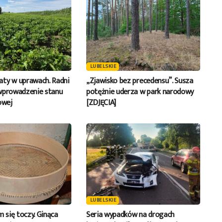
LUBELSKIE
ty w uprawach. Radni
„Zjawisko bez precedensu”. Susza
wprowadzenie stanu
potężnie uderza w park narodowy
owej
[ZDJĘCIA]
LUBELSKIE
m się toczy. Ginąca
Seria wypadków na drogach