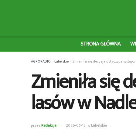
STRONA GŁÓWNA
W
AGRORADIO
>
Lubelskie
>
Zmieniła się decyzja dotycząca wstępu
Zmieniła się 
lasów w Nadle
przez
Redakcja
2026-05-12
w
Lubelskie