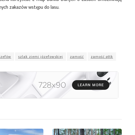
nych zakazów wstępu do lasu.
ózefów
szlak ziemi józefowskiej
zamość
zamość pttk