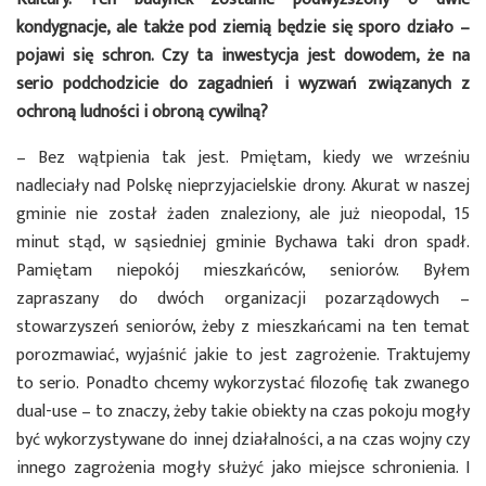
kondygnacje, ale także pod ziemią będzie się sporo działo –
pojawi się schron. Czy ta inwestycja jest dowodem, że na
serio podchodzicie do zagadnień i wyzwań związanych z
ochroną ludności i obroną cywilną?
– Bez wątpienia tak jest. Pmiętam, kiedy we wrześniu
nadleciały nad Polskę nieprzyjacielskie drony. Akurat w naszej
gminie nie został żaden znaleziony, ale już nieopodal, 15
minut stąd, w sąsiedniej gminie Bychawa taki dron spadł.
Pamiętam niepokój mieszkańców, seniorów. Byłem
zapraszany do dwóch organizacji pozarządowych –
stowarzyszeń seniorów, żeby z mieszkańcami na ten temat
porozmawiać, wyjaśnić jakie to jest zagrożenie. Traktujemy
to serio. Ponadto chcemy wykorzystać filozofię tak zwanego
dual-use – to znaczy, żeby takie obiekty na czas pokoju mogły
być wykorzystywane do innej działalności, a na czas wojny czy
innego zagrożenia mogły służyć jako miejsce schronienia. I