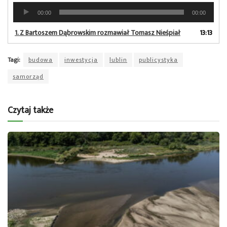
Odtwarzacz
00:00
00:00
plików
dźwiękowych
1.
Z Bartoszem Dąbrowskim rozmawiał Tomasz Nieśpiał
13:13
Tagi:
budowa
inwestycja
lublin
publicystyka
samorząd
Czytaj także