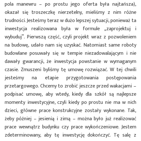
pola manewru – po prostu jego oferta była najtańsza),
okazał się troszeczkę nierzetelny, mieliśmy z nim różne
trudności. Jesteśmy teraz w dużo lepszej sytuacji, ponieważ ta
inwestycja realizowana była w formule „zaprojektuj i
wybuduj”. Pierwszą część, czyli projekt wraz z pozwoleniem
na budowę, udało nam się uzyskać. Natomiast same roboty
budowlane posuwały się w tempie niezadowalającym i nie
dawały gwarancji, że inwestycja powstanie w wymaganym
czasie. Zmuszeni byliśmy tę umowę rozwiązać. W tej chwili
jesteśmy na etapie przygotowania postępowania
przetargowego. Chcemy to zrobić jeszcze przed wakacjami –
podpisać umowę, aby wtedy, kiedy dla szkół są najlepsze
momenty inwestycyjne, czyli kiedy po prostu nie ma w nich
dzieci, główne prace konstrukcyjne zostały wykonane. Tak,
żeby później – jesienią i zimą – można było już realizować
prace wewnątrz budynku czy prace wykończeniowe. Jestem
zdeterminowany, aby tę inwestycję dokończyć. Tę salę z