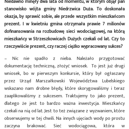
Niedawno minęły dwa lata od momentu, w którym objął pan
stanowisko wójta gminy Niedrzwica Duża. To doskonała
okazja, by sprawić sobie, ale przede wszystkim mieszkańcom
prezent. I w kwietniu gmina otrzymała prawie 7 milionów
dofinansowania na rozbudowę sieci wodociągowej, na którą
mieszkańcy w Strzeszkowicach Dużych czekali od lat. Czy to
rzeczywiście prezent, czy raczej ciężko wypracowany sukces?
– Nic nie spadło z nieba. Należało przygotować
dokumentację techniczną, złożyć wniosek. To jest już drugi
wniosek, bo w pierwszym konkursie, który był ogłaszany
przez Urząd Marszałkowski Województwa Lubelskiego
wskazano nam drobne błędy, które skorygowaliśmy i teraz
zaaplikowaliśmy z sukcesem. Traktujemy to jako prezent,
dlatego że jest to bardzo ważna inwestycja. Mieszkańcy
czekali na nią od lat. Jest to też związane z wyzwaniem, które
obserwujemy w tej chwili. Na innych ujęciach wody po prostu
zaczyna brakować. Sieć wodociągowa, która w