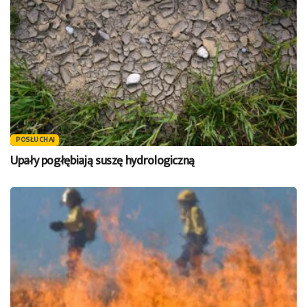
POSŁUCHAJ
Upały pogłębiają suszę hydrologiczną