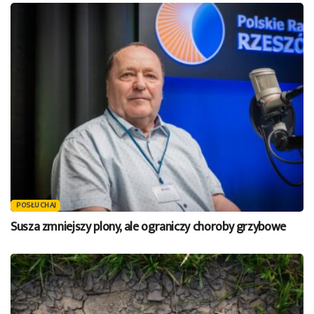
POSŁUCHAJ
Susza zmniejszy plony, ale ograniczy choroby grzybowe