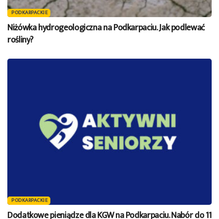
PODKARPACKIE
Niżówka hydrogeologiczna na Podkarpaciu. Jak podlewać
rośliny?
PODKARPACKIE
Dodatkowe pieniądze dla KGW na Podkarpaciu. Nabór do 11