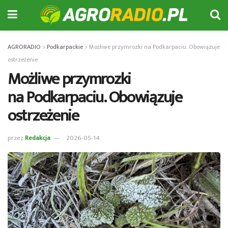
AGRORADIO
>
Podkarpackie
>
Możliwe przymrozki na Podkarpaciu. Obowiązuje
ostrzeżenie
Możliwe przymrozki
na Podkarpaciu. Obowiązuje
ostrzeżenie
przez
Redakcja
2026-05-14