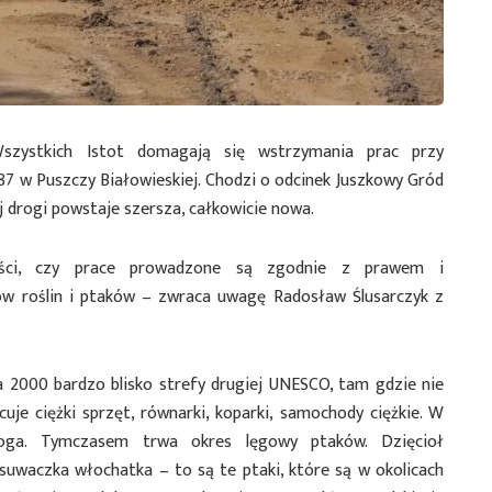
szystkich Istot domagają się wstrzymania prac przy
7 w Puszczy Białowieskiej. Chodzi o odcinek Juszkowy Gród
j drogi powstaje szersza, całkowicie nowa.
wości, czy prace prowadzone są zgodnie z prawem i
w roślin i ptaków – zwraca uwagę Radosław Ślusarczyk z
000 bardzo blisko strefy drugiej UNESCO, tam gdzie nie
je ciężki sprzęt, równarki, koparki, samochody ciężkie. W
oga. Tymczasem trwa okres lęgowy ptaków. Dzięcioł
, suwaczka włochatka – to są te ptaki, które są w okolicach