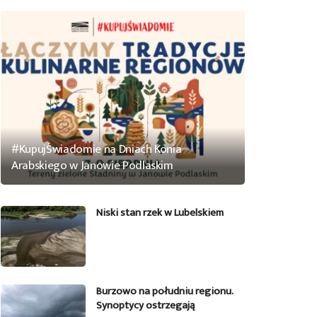
#KupujŚwiadomie na Dniach Konia
Arabskiego w Janowie Podlaskim
Niski stan rzek w Lubelskiem
Burzowo na południu regionu.
Synoptycy ostrzegają