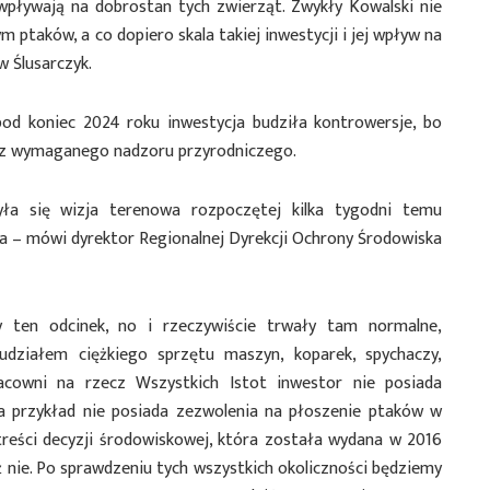
 wpływają na dobrostan tych zwierząt. Zwykły Kowalski nie
ptaków, a co dopiero skala takiej inwestycji i jej wpływ na
 Ślusarczyk.
pod koniec 2024 roku inwestycja budziła kontrowersje, bo
ez wymaganego nadzoru przyrodniczego.
ła się wizja terenowa rozpoczętej kilka tygodni temu
a – mówi dyrektor Regionalnej Dyrekcji Ochrony Środowiska
my ten odcinek, no i rzeczywiście trwały tam normalne,
działem ciężkiego sprzętu maszyn, koparek, spychaczy,
acowni na rzecz Wszystkich Istot inwestor nie posiada
 przykład nie posiada zezwolenia na płoszenie ptaków w
treści decyzji środowiskowej, która została wydana w 2016
ż nie. Po sprawdzeniu tych wszystkich okoliczności będziemy