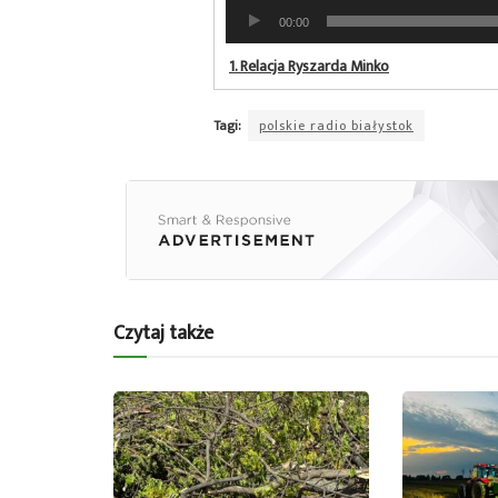
Odtwarzacz
00:00
plików
dźwiękowych
1.
Relacja Ryszarda Minko
Tagi:
polskie radio białystok
Czytaj także