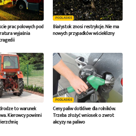
PODLASKIE
kcie prac polowych pod
Białystok znosi restrykcje. Nie ma
ratura wyjaśnia
nowych przypadków wścieklizny
tragedii
PODLASKIE
drodze to warunek
Ceny paliw dotkliwe dla rolników.
wa. Kierowcy powinni
Trzeba złożyć wniosek o zwrot
ierzchnię
akcyzy na paliwo