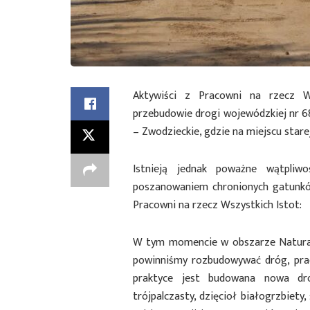
Aktywiści z Pracowni na rzecz W
przebudowie drogi wojewódzkiej nr 68
– Zwodzieckie, gdzie na miejscu stare
Istnieją jednak poważne wątpli
poszanowaniem chronionych gatunkó
Pracowni na rzecz Wszystkich Istot:
W tym momencie w obszarze Natura 2
powinniśmy rozbudowywać dróg, pracu
praktyce jest budowana nowa dr
trójpalczasty, dzięcioł białogrzbiety