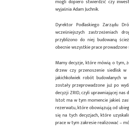
mogli dopiero stwierdzić czy inwe
wyjaśnia Adam Juchnik.
Dyrektor Podlaskiego Zarządu Dr
wcześniejszych zastrzeżeniach d
przybliżono do niej budowaną ście
obecnie wszystkie prace prowadzone
Mamy decyzje, które mówią o tym, że
drzew czy przenoszenie siedlisk 
jakichkolwiek robót budowlanych w
zostały przeprowadzone już po wyda
decyzji ZRID, czyli uprawniającej nas 
Istot ma w tym momencie jakieś za
rezerwatu, które obowiązują od ubie
się na tych decyzjach, które uzysk
prace w tym zakresie realizować – m