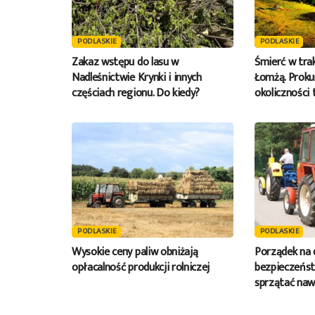
PODLASKIE
PODLASKIE
Zakaz wstępu do lasu w
Śmierć w tra
Nadleśnictwie Krynki i innych
Łomżą. Proku
częściach regionu. Do kiedy?
okoliczności 
PODLASKIE
PODLASKIE
Wysokie ceny paliw obniżają
Porządek na 
opłacalność produkcji rolniczej
bezpieczeńst
sprzątać naw