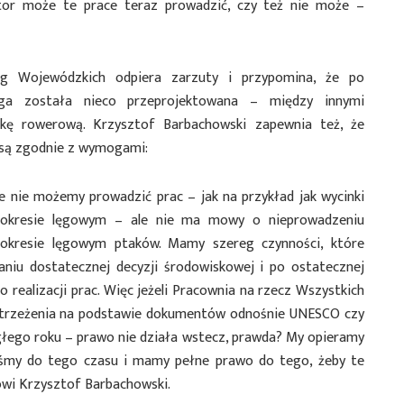
stor może te prace teraz prowadzić, czy też nie może –
óg Wojewódzkich odpiera zarzuty i przypomina, że po
roga została nieco przeprojektowana – między innymi
żkę rowerową. Krzysztof Barbachowski zapewnia też, że
 są zgodnie z wymogami:
 nie możemy prowadzić prac – jak na przykład jak wycinki
w okresie lęgowym – ale nie ma mowy o nieprowadzeniu
 okresie lęgowym ptaków. Mamy szereg czynności, które
niu dostatecznej decyzji środowiskowej i po ostatecznej
do realizacji prac. Więc jeżeli Pracownia na rzecz Wszystkich
strzeżenia na podstawie dokumentów odnośnie UNESCO czy
głego roku – prawo nie działa wstecz, prawda? My opieramy
aliśmy do tego czasu i mamy pełne prawo do tego, żeby te
ówi Krzysztof Barbachowski.