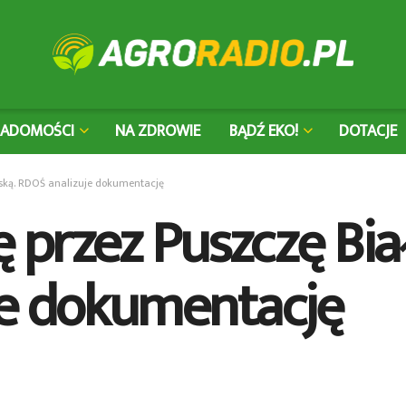
IADOMOŚCI
NA ZDROWIE
BĄDŹ EKO!
DOTACJE
eską. RDOŚ analizuje dokumentację
ę przez Puszczę Bia
je dokumentację