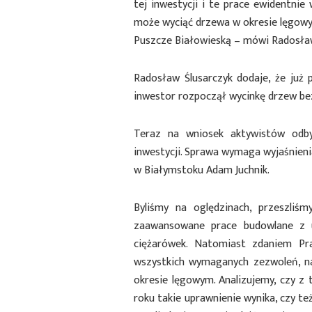
tej inwestycji i te prace ewidentnie
może wyciąć drzewa w okresie lęgowym 
Puszcze Białowieską – mówi Radosław
Radosław Ślusarczyk dodaje, że już 
inwestor rozpoczął wycinkę drzew b
Teraz na wniosek aktywistów odby
inwestycji. Sprawa wymaga wyjaśnieni
w Białymstoku Adam Juchnik.
Byliśmy na oględzinach, przeszliś
zaawansowane prace budowlane z u
ciężarówek. Natomiast zdaniem Pr
wszystkich wymaganych zezwoleń, na
okresie lęgowym. Analizujemy, czy z 
roku takie uprawnienie wynika, czy te