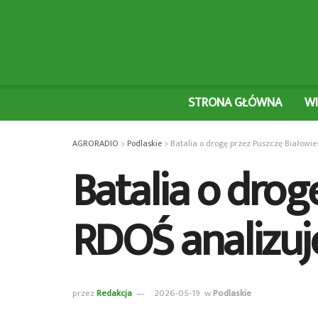
STRONA GŁÓWNA
W
AGRORADIO
>
Podlaskie
>
Batalia o drogę przez Puszczę Białowi
Batalia o drog
RDOŚ analizu
przez
Redakcja
2026-05-19
w
Podlaskie