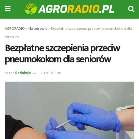
AGRORADIO
>
Na zdrowie
>
Bezpłatne szczepienia przeciw pneumokokom dla
seniorów
Bezpłatne szczepienia przeciw
pneumokokom dla seniorów
przez
Redakcja
2026-05-20