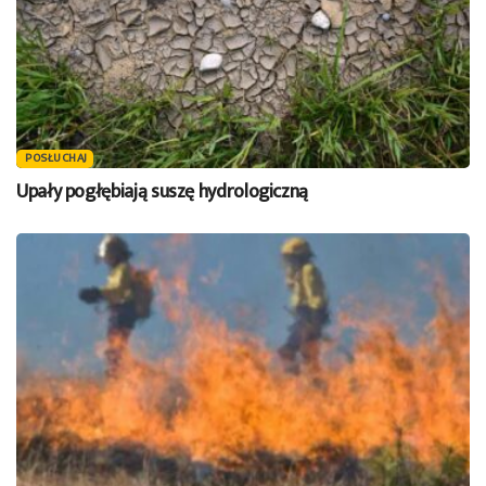
POSŁUCHAJ
Upały pogłębiają suszę hydrologiczną