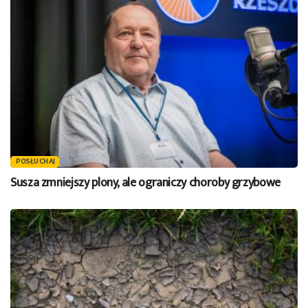
POSŁUCHAJ
Susza zmniejszy plony, ale ograniczy choroby grzybowe