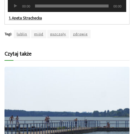
Odtwarzacz
00:00
00:00
plików
dźwiękowych
1.
Aneta Strachecka
Tagi:
lublin
miód
pszczoły
zdrowie
Czytaj także