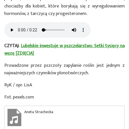
chociażby dla kobiet, które borykają się z wyregulowaniem
hormonów, z tarczycą czy progesteronem.
CZYTAJ:
Lubelskie inwestuje w pszczelarstwo. Setki tysięcy na
węzę [ZDJĘCIA]
Prowadzone przez pszczoły zapylanie roślin jest jednym z
najważniejszych czynników plonotwórczych.
RyK / opr. LisA
Fot. pexels.com
Aneta Strachecka